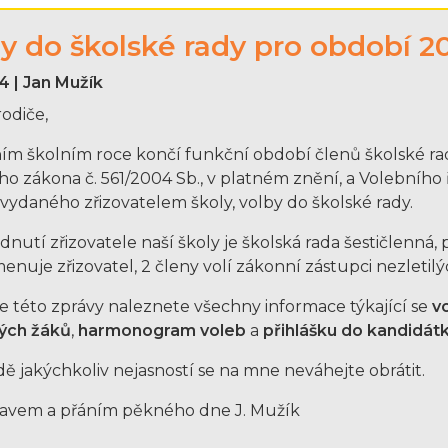
y do školské rady pro období 
4 | Jan Mužík
rodiče,
ním školním roce končí funkční období členů školské rad
ho zákona č. 561/2004 Sb., v platném znění, a Volebního 
, vydaného zřizovatelem školy, volby do školské rady.
dnutí zřizovatele naší školy je školská rada šestičlenná, 
menuje zřizovatel, 2 členy volí zákonní zástupci nezletilý
ze této zprávy naleznete všechny informace týkající se
v
lých žáků
,
harmonogram voleb
a
přihlášku do kandidát
dě jakýchkoliv nejasností se na mne neváhejte obrátit.
avem a přáním pěkného dne J. Mužík