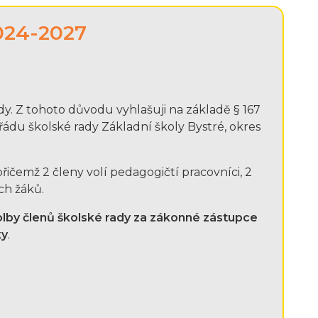
2024-2027
y. Z tohoto důvodu vyhlašuji na základě § 167
řádu školské rady Základní školy Bystré, okres
přičemž 2 členy volí pedagogičtí pracovníci, 2
ch žáků.
olby členů školské rady za zákonné zástupce
ky
.