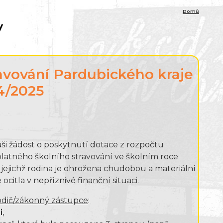
Domů
y
ravování Pardubického kraje
4/2025
aši žádost o poskytnutí dotace z rozpočtu
platného školního stravování ve školním roce
ejichž rodina je ohrožena chudobou a materiální
citla v nepříznivé finanční situaci.
rodič/zákonný zástupce
:
i
,