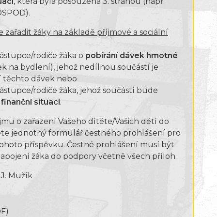
uaci
, která byla posouzena 3. stranou (např.
, OSPOD).
 zařadit žáky na základě příjmové a sociální
ástupce/rodiče žáka o
pobírání dávek hmotné
ek na bydlení), jehož nedílnou součástí je
í těchto dávek nebo
stupce/rodiče žáka, jehož součástí bude
finanční situaci
.
ájmu o zařazení Vašeho dítěte/Vašich dětí do
e jednotný formulář čestného prohlášení pro
tohoto příspěvku. Čestné prohlášení musí být
zapojení žáka do podpory včetně všech příloh.
J. Mužík
F)