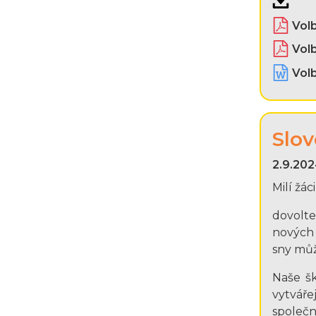
Vol
Volb
Volb
Slov
2.9.202
Milí žác
dovolte
nových z
sny můž
Naše šk
vytvářej
společn