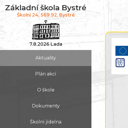
Základní škola Bystré
Školní 24, 569 92, Bystré
7.8.2026 Lada
Aktuality
Plán akcí
O škole
Dokumenty
Školní jídelna