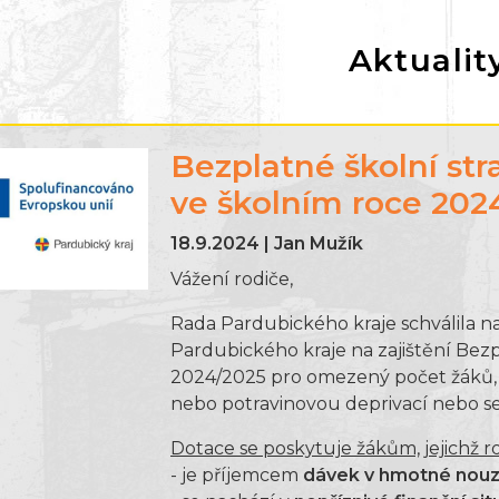
Aktualit
Bezplatné školní st
ve školním roce 202
18.9.2024 | Jan Mužík
Vážení rodiče,
Rada Pardubického kraje schválila n
Pardubického kraje na zajištění Bez
2024/2025 pro omezený počet žáků, j
nebo potravinovou deprivací nebo se o
Dotace se poskytuje žákům, jejichž 
- je příjemcem
dávek v hmotné nouz