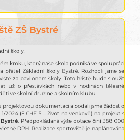
ště ZŠ Bystré
adní školy,
tém kroku, který naše škola podniká ve spolupráci
 přátel Základní školy Bystré. Rozhodli jsme se
ště za pavilonem školy. Toto hřiště bude sloužit
ť už o přestávkách nebo v hodinách tělesné
děti ve školní družině a školním klubu.
projektovou dokumentaci a podali jsme žádost o
1/2024 (FICHE 5 – Život na venkově) na projekt s
 Bystré
. Předpokládaná výše dotace činí 388 000
 včetně DPH. Realizace sportoviště je naplánována