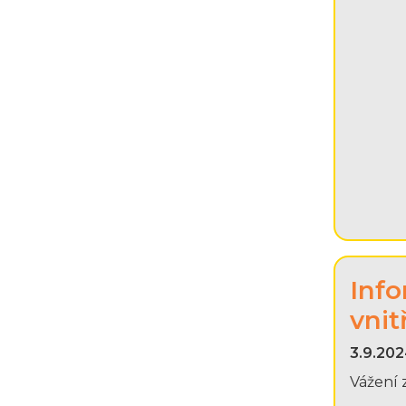
Info
vnit
3.9.202
Vážení 