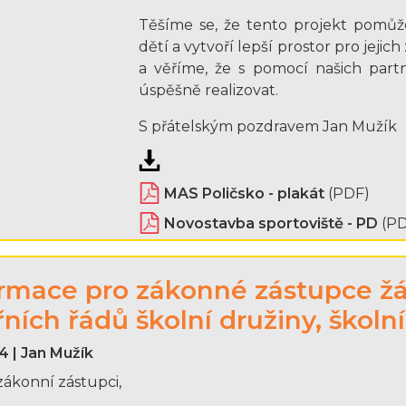
Těšíme se, že tento projekt pomůže
dětí a vytvoří lepší prostor pro jeji
a věříme, že s pomocí našich partn
úspěšně realizovat.
S přátelským pozdravem Jan Mužík
MAS Poličsko - plakát
(PDF)
Novostavba sportoviště - PD
(P
rmace pro zákonné zástupce žá
řních řádů školní družiny, školn
4 | Jan Mužík
zákonní zástupci,