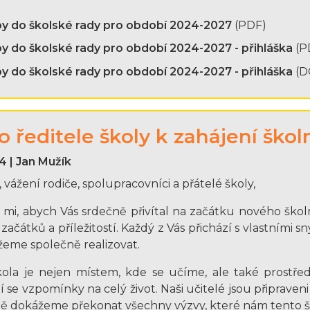
by do školské rady pro období 2024-2027
(PDF)
y do školské rady pro období 2024-2027 - přihláška
(P
y do školské rady pro období 2024-2027 - přihláška
(D
o ředitele školy k zahájení ško
4 | Jan Mužík
i, vážení rodiče, spolupracovníci a přátelé školy,
 mi, abych Vás srdečně přivítal na začátku nového škol
ačátků a příležitostí. Každý z Vás přichází s vlastními sn
eme společně realizovat.
ola je nejen místem, kde se učíme, ale také prostředí
í se vzpomínky na celý život. Naši učitelé jsou připraveni
ě dokážeme překonat všechny výzvy, které nám tento šk