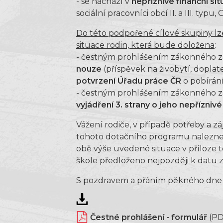
- se nachází v
nepříznivé finanční sit
sociální pracovníci obcí II. a III. typu
Do této podpořené cílové skupiny lze
situace rodin, která bude doložena
:
- čestným prohlášením zákonného z
nouze
(příspěvek na živobytí, doplat
potvrzení Úřadu práce ČR
o pobírán
- čestným prohlášením zákonného zá
vyjádření 3. strany o jeho nepříznivé 
Vážení rodiče, v případě potřeby a z
tohoto dotačního programu naleznet
obě výše uvedené situace v příloze 
škole předloženo nejpozději k datu 
S pozdravem a přáním pěkného dne 
Čestné prohlášení - formulář
(PD