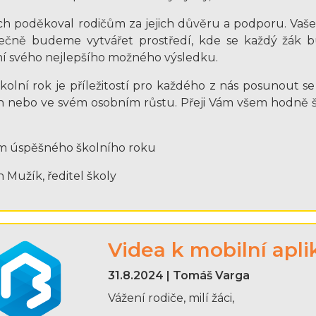
h poděkoval rodičům za jejich důvěru a podporu. Vaše s
lečně budeme vytvářet prostředí, kde se každý žák b
í svého nejlepšího možného výsledku.
kolní rok je příležitostí pro každého z nás posunout s
h nebo ve svém osobním růstu. Přeji Vám všem hodně št
m úspěšného školního roku
n Mužík, ředitel školy
Videa k mobilní apli
31.8.2024 | Tomáš Varga
Vážení rodiče, milí žáci,