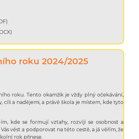
DF)
OCX)
lního roku 2024/2025
ního roku. Tento okamžik je vždy plný očekávání,
y, cíli a nadějemi, a právě škola je místem, kde tyto
m, kde se formují vztahy, rozvíjí se osobnost a
 Vás vést a podporovat na této cestě, a já věřím, že
olní rok přinese.