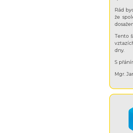
Rád byc
že spo
dosažen
Tento š
vztazíc
dny.
S přání
Mgr. Ja