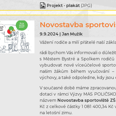
Projekt - plakát
(JPG)
Novostavba sportovi
9.9.2024 | Jan Mužík
Vážení rodiče a milí přátelé naší zákl
rádi bychom Vás informovali o důleži
s Městem Bystré a Spolkem rodičů a
vybudovat nové víceúčelové sportovi
našim žákům během vyučování – a
výchovy, a také odpoledne, kdy jsou 
V současné době máme zpracovanou 
dotaci v rámci Výzvy MAS POLIČSKO 
názvem
Novostavba sportoviště ZŠ
Kč z celkové částky 1 081 400,34 Kč
na letošní zimu.