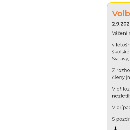
Volb
2.9.202
Vážení 
v letoš
školské
Svitavy
Z rozho
členy j
V přílo
nezleti
V přípa
S pozdr