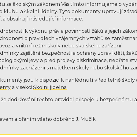
du se školským zákonem Vás tímto informujeme o vydání a
o klubu a školní jídelny. Tyto dokumenty upravují zásad
, a obsahují následující informace:
drobnosti k výkonu práv a povinností žáků a jejich zák
drobnosti o pravidlech vzájemných vztahů se zaměstnanc
ovoz a vnitřní režim školy nebo školského zařízení.
dmínky zajištění bezpečnosti a ochrany zdraví dětí, žák
tologickými jevy a před projevy diskriminace, nepřátelství
dmínky zacházení s majetkem školy nebo školského zaří
kumenty jsou k dispozici k nahlédnutí v ředitelně školy
enty
a v sekci
Školní jídelna
.
 že dodržování těchto pravidel přispěje k bezpečnému 
avem a přáním všeho dobrého J. Mužík