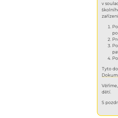
v soula
školníh
zařízení
Po
po
Pr
Po
pa
Po
Tyto do
Dokum
Věříme,
dětí.
S pozdr