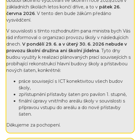
období školního vyučování ve školním roce 2025/2026 v
základních školách letos končí dříve, a to v
pátek 26.
června 2026
. V tento den bude žákům předáno
vysvědčení.
V souvislosti s tímto rozhodnutím pana ministra bych Vás
rád informoval o organizaci provozu školy v následujících
dnech.
V pondělí 29. 6. a v úterý 30. 6. 2026 nebude v
provozu školní družina ani školní jídelna
. Tyto dny
budou využity k realizaci plánovaných prací souvisejících s
probíhající rekonstrukcí hlavní budovy školy a přístavbou
nových šaten, konkrétně:
práce související s ICT konektivitou všech budov
školy,
zpřístupnění přístavby šaten pro pavilon 1. stupně,
finální úpravy vnitřního areálu školy v souvislosti s
přípravou vstupu do areálu a do nové přístavby
šaten.
Děkujeme za pochopení.