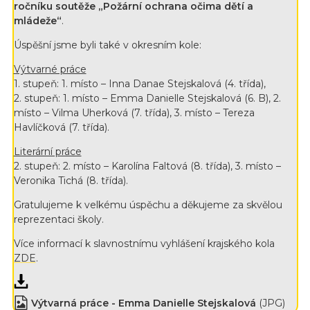
ročníku soutěže „Požární ochrana očima dětí a
mládeže“
.
Úspěšní jsme byli také v okresním kole:
Výtvarné práce
1. stupeň: 1. místo – Inna Danae Stejskalová (4. třída),
2. stupeň: 1. místo – Emma Danielle Stejskalová (6. B), 2.
místo – Vilma Uherková (7. třída), 3. místo – Tereza
Havlíčková (7. třída).
Literární práce
2. stupeň: 2. místo – Karolína Faltová (8. třída), 3. místo –
Veronika Tichá (8. třída).
Gratulujeme k velkému úspěchu a děkujeme za skvělou
reprezentaci školy.
Více informací k slavnostnímu vyhlášení krajského kola
ZDE
.
Výtvarná práce - Emma Danielle Stejskalová
(JPG)