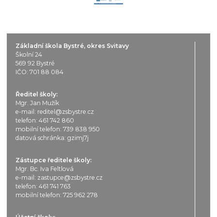
Základní škola Bystré, okres Svitavy
Školní 24
569 92 Bystré
IČO: 701 88 084
Ředitel školy:
Mgr. Jan Mužík
e-mail:
reditel@zsbystre.cz
telefon:
461 742 860
mobilní telefon:
739 838 950
datová schránka: gzimj7j
Zástupce ředitele školy:
Mgr. Bc. Iva Feltlová
e-mail:
zastupce@zsbystre.cz
telefon:
461 741 763
mobilní telefon:
725 962 278