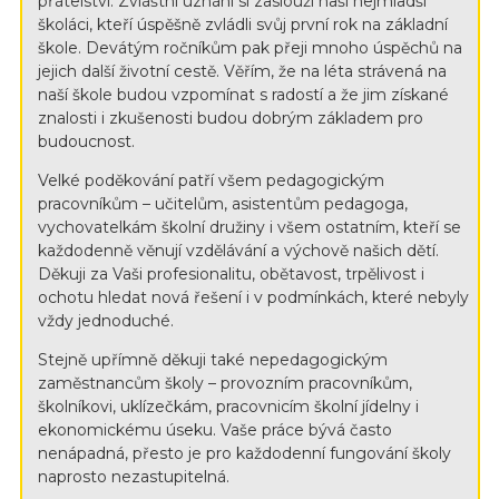
přátelství. Zvláštní uznání si zaslouží naši nejmladší
školáci, kteří úspěšně zvládli svůj první rok na základní
škole. Devátým ročníkům pak přeji mnoho úspěchů na
jejich další životní cestě. Věřím, že na léta strávená na
naší škole budou vzpomínat s radostí a že jim získané
znalosti i zkušenosti budou dobrým základem pro
budoucnost.
Velké poděkování patří všem pedagogickým
pracovníkům – učitelům, asistentům pedagoga,
vychovatelkám školní družiny i všem ostatním, kteří se
každodenně věnují vzdělávání a výchově našich dětí.
Děkuji za Vaši profesionalitu, obětavost, trpělivost i
ochotu hledat nová řešení i v podmínkách, které nebyly
vždy jednoduché.
Stejně upřímně děkuji také nepedagogickým
zaměstnancům školy – provozním pracovníkům,
školníkovi, uklízečkám, pracovnicím školní jídelny i
ekonomickému úseku. Vaše práce bývá často
nenápadná, přesto je pro každodenní fungování školy
naprosto nezastupitelná.