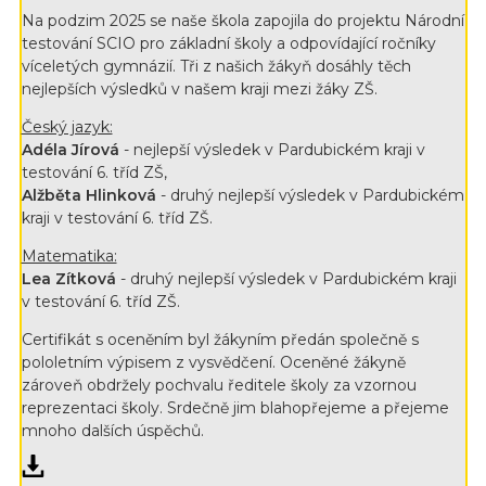
Na podzim 2025 se naše škola zapojila do projektu Národní
testování SCIO pro základní školy a odpovídající ročníky
víceletých gymnázií. Tři z našich žákyň dosáhly těch
nejlepších výsledků v našem kraji mezi žáky ZŠ.
Český jazyk:
Adéla Jírová
- nejlepší výsledek v Pardubickém kraji v
testování 6. tříd ZŠ,
Alžběta Hlinková
- druhý nejlepší výsledek v Pardubickém
kraji v testování 6. tříd ZŠ.
Matematika:
Lea Zítková
- druhý nejlepší výsledek v Pardubickém kraji
v testování 6. tříd ZŠ.
Certifikát s oceněním byl žákyním předán společně s
pololetním výpisem z vysvědčení. Oceněné žákyně
zároveň obdržely pochvalu ředitele školy za vzornou
reprezentaci školy. Srdečně jim blahopřejeme a přejeme
mnoho dalších úspěchů.