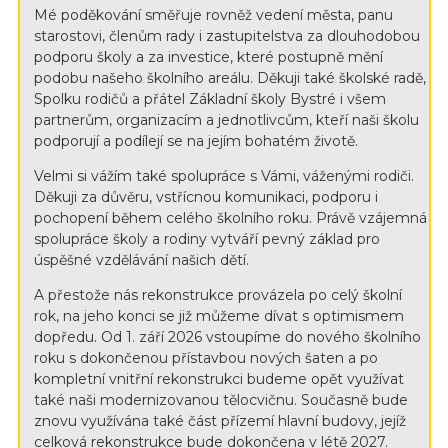
Mé poděkování směřuje rovněž vedení města, panu
starostovi, členům rady i zastupitelstva za dlouhodobou
podporu školy a za investice, které postupně mění
podobu našeho školního areálu. Děkuji také školské radě,
Spolku rodičů a přátel Základní školy Bystré i všem
partnerům, organizacím a jednotlivcům, kteří naši školu
podporují a podílejí se na jejím bohatém životě.
Velmi si vážím také spolupráce s Vámi, váženými rodiči.
Děkuji za důvěru, vstřícnou komunikaci, podporu i
pochopení během celého školního roku. Právě vzájemná
spolupráce školy a rodiny vytváří pevný základ pro
úspěšné vzdělávání našich dětí.
A přestože nás rekonstrukce provázela po celý školní
rok, na jeho konci se již můžeme dívat s optimismem
dopředu. Od 1. září 2026 vstoupíme do nového školního
roku s dokončenou přístavbou nových šaten a po
kompletní vnitřní rekonstrukci budeme opět využívat
také naši modernizovanou tělocvičnu. Současně bude
znovu využívána také část přízemí hlavní budovy, jejíž
celková rekonstrukce bude dokončena v létě 2027.