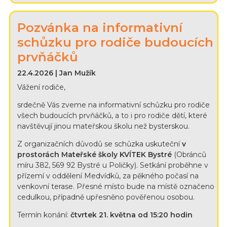
Pozvánka na informativní
schůzku pro rodiče budoucích
prvňáčků
22.4.2026 | Jan Mužík
Vážení rodiče,
srdečně Vás zveme na informativní schůzku pro rodiče
všech budoucích prvňáčků, a to i pro rodiče dětí, které
navštěvují jinou mateřskou školu než bysterskou.
Z organizačních důvodů se schůzka uskuteční
v
prostorách Mateřské školy KVÍTEK Bystré
(Obránců
míru 382, 569 92 Bystré u Poličky). Setkání proběhne v
přízemí v oddělení Medvídků, za pěkného počasí na
venkovní terase. Přesné místo bude na místě označeno
cedulkou, případně upřesněno pověřenou osobou.
Termín konání:
čtvrtek 21. května od 15:20 hodin