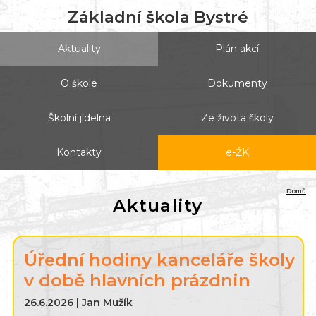
Základní škola Bystré
Aktuality
Plán akcí
O škole
Dokumenty
Školní jídelna
Ze života školy
Kontakty
e-ŽK
Domů
Aktuality
Úřední hodiny kanceláře školy
v době hlavních prázdnin
26.6.2026 | Jan Mužík