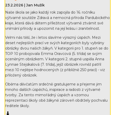
23.2.2026 | Jan Mužík
Naše škola se jako každý rok zapojila do 16. ročníku
výtvarné soutěže Zdravá a nemocná příroda Pardubického
kraje, která dává dětem příležitost výtvarně ztvárnit své
vnímání přírody a upozornit na její krásu i zranitelnost.
Velmi nás těší, že i letos slavíme výrazný úspěch. Mezi
deset nejlepších prací ve svých kategoriích byly vybrány
obrázky dvou našich žákyň. V kategorii pro 1. stupeň se do
TOP 10 probojovala Emma Oravcová (5. třída) se svým
oceněným obrázkem. V kategorii 2. stupně uspěla Anna
Lynnae Stejskalová (7. třída), jejíž obrázek rovněž patřil
mezi 10 nejlépe hodnocených (z přibližně 250 prací) - viz
přiložený obrázek.
Oběma děvčatům srdečně gratulujeme a přejeme jim
mnoho dalších úspěchů, inspirace a radosti z výtvarné
tvorby. Za tento mimořádný úspěch a vzornou
reprezentaci školy obě žákyně zároveň obdržely pochvalu
ředitele školy.