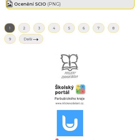
Ocenění SCIO
(PNG)
1
2
3
4
5
6
7
8
9
Další