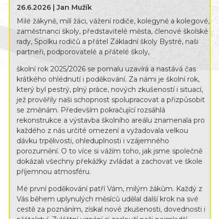
26.6.2026 | Jan Mužík
Milé žákyně, milí žáci, vážení rodiče, kolegyně a kolegové,
zaměstnanci školy, představitelé města, členové školské
rady, Spolku rodičů a přátel Základní školy Bystré, naši
partneři, podporovatelé a přátelé školy,
školní rok 2025/2026 se pomalu uzavírá a nastává čas
krátkého ohlédnutí i poděkování. Za námi je školní rok,
který byl pestrý, plný práce, nových zkušeností i situací,
jež prověřily naši schopnost spolupracovat a přizpůsobit
se změnám. Především pokračující rozsáhlá
rekonstrukce a výstavba školního areálu znamenala pro
každého z nás určité omezení a vyžadovala velkou
dávku trpělivosti, ohleduplnosti i vzájemného
porozumění. O to více si vážím toho, jak jsme společně
dokázali všechny překážky zvládat a zachovat ve škole
příjemnou atmosféru.
Mé první poděkování patří Vám, milým žákům. Každý z
Vás během uplynulých měsíců udělal další krok na své
cestě za poznáním, získal nové zkušenosti, dovednosti i