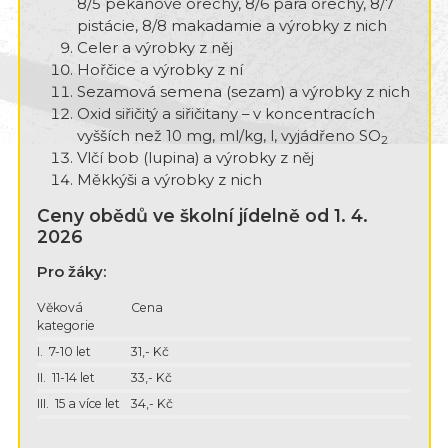
8/5 pekanové ořechy, 8/6 para ořechy, 8/7
pistácie, 8/8 makadamie a výrobky z nich
Celer a výrobky z něj
Hořčice a výrobky z ní
Sezamová semena (sezam) a výrobky z nich
Oxid siřičitý a siřičitany – v koncentracích
vyšších než 10 mg, ml/kg, l, vyjádřeno SO
2
Vlčí bob (lupina) a výrobky z něj
Měkkýši a výrobky z nich
Ceny obědů ve školní jídelně od 1. 4.
2026
Pro žáky:
Věková
Cena
kategorie
I. 7-10 let
31,- Kč
II. 11-14 let
33,- Kč
III. 15 a více let
34,- Kč