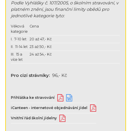
Podle Vyhlášky č. 107/2005, o školním stravování, v
platném znění, jsou finanční limity obědů pro
jednotlivé kategorie tyto:
Věková
Cena
kategorie
I. 7-10 let
20 až 47,- Kč
II. 11-14 let
23 až 50,- Kč
III. 15 a
24 až 54,- Kč
více let
Pro cizí strávníky:
96,- Kč
Přihláška ke stravování
iCanteen - internetové objednávání jídel
Vnitřní řád školní jídelny