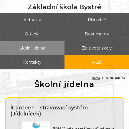
Základní škola Bystré
Aktuality
Plán akcí
O škole
Dokumenty
Školní jídelna
Ze života školy
Kontakty
e-ŽK
(ak
Domů
Školní jídelna
Školní jídelna
iCanteen - stravovací systém
(Jídelníček)
Přihlášení do systému iCanteen +