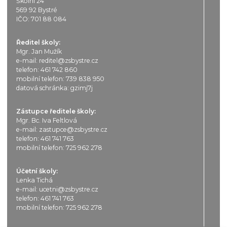
Školní 24
569 92 Bystré
IČO: 701 88 084
Ředitel školy:
Mgr. Jan Mužík
e-mail:
reditel@zsbystre.cz
telefon:
461 742 860
mobilní telefon:
739 838 950
datová schránka: gzimj7j
Zástupce ředitele školy:
Mgr. Bc. Iva Feltlová
e-mail:
zastupce@zsbystre.cz
telefon:
461 741 763
mobilní telefon:
725 962 278
Účetní školy:
Lenka Tichá
e-mail:
ucetni@zsbystre.cz
telefon:
461 741 763
mobilní telefon:
725 962 278