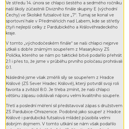
Ve středu 14. února se chlapci šestého a sedmého ročníku
naší školy zúčastnili Divizního finále skupiny E (východní
Čechy) ve Školské futsalové lize „7“. Turnaj se konal ve
sportovní hale v Předměřicích nad Labem, kde se střetly
čtyři nejlepší celky z Pardubického a Královéhradeckého
kraje.
V tomto „východočeském finále“ se naši chlapci nejprve
utkali s dobře známým soupeřem z Masarykovy ZŠ
Polička, kterého se nám po taktické bitvě podařilo přehrát
2:1 i přes to, že jsme v průběhu prvního poločasu prohrávali
0:1.
Následně jsme však změřili síly se soupeřem z Hradce
Králové (ZŠ Sever Hradec Králové), který potvrdil svoji roli
favorita a zvítězil 8:0. Je třeba zmínit, že naši chlapci
většinu zápasu odolávali náporu velmi kvalitního soupeře.
Třetí a poslední měření sil představoval zápas s družstvem
ZŠ Pardubice-Ohrazenice. Podobně jako soupeř z Hradce
Králové i pardubická futsalová mládež působila velmi
dobrým dojmem. V tomto utkání se nám však podařilo