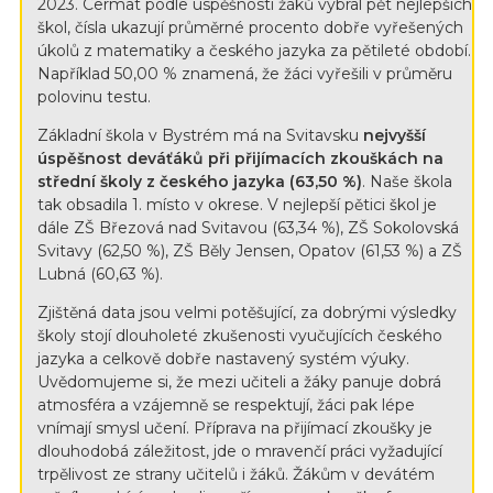
2023. Cermat podle úspěšnosti žáků vybral pět nejlepších
škol, čísla ukazují průměrné procento dobře vyřešených
úkolů z matematiky a českého jazyka za pětileté období.
Například 50,00 % znamená, že žáci vyřešili v průměru
polovinu testu.
Základní škola v Bystrém má na Svitavsku
nejvyšší
úspěšnost deváťáků při přijímacích zkouškách na
střední školy z českého jazyka (63,50 %)
. Naše škola
tak obsadila 1. místo v okrese. V nejlepší pětici škol je
dále ZŠ Březová nad Svitavou (63,34 %), ZŠ Sokolovská
Svitavy (62,50 %), ZŠ Běly Jensen, Opatov (61,53 %) a ZŠ
Lubná (60,63 %).
Zjištěná data jsou velmi potěšující, za dobrými výsledky
školy stojí dlouholeté zkušenosti vyučujících českého
jazyka a celkově dobře nastavený systém výuky.
Uvědomujeme si, že mezi učiteli a žáky panuje dobrá
atmosféra a vzájemně se respektují, žáci pak lépe
vnímají smysl učení. Příprava na přijímací zkoušky je
dlouhodobá záležitost, jde o mravenčí práci vyžadující
trpělivost ze strany učitelů i žáků. Žákům v devátém