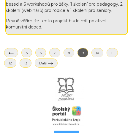
besed a 6 workshopů pro žáky, 1 školení pro pedagogy, 2
školení (webinářů) pro rodiče a 1 školení pro seniory.
Pevně věřím, že tento projekt bude mít pozitivní
komunitní dopad.
5
6
7
8
9
10
11
12
13
Další