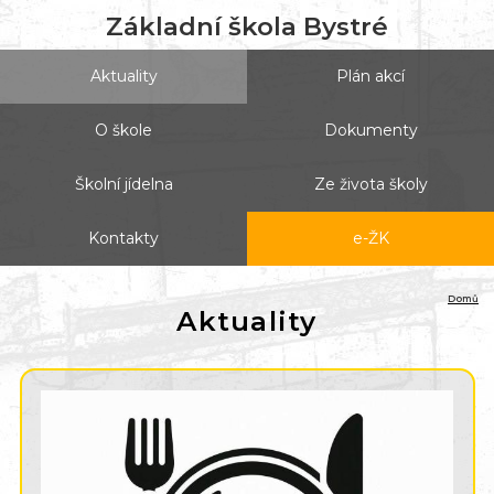
Základní škola Bystré
Aktuality
Plán akcí
O škole
Dokumenty
Školní jídelna
Ze života školy
Kontakty
e-ŽK
Domů
Aktuality