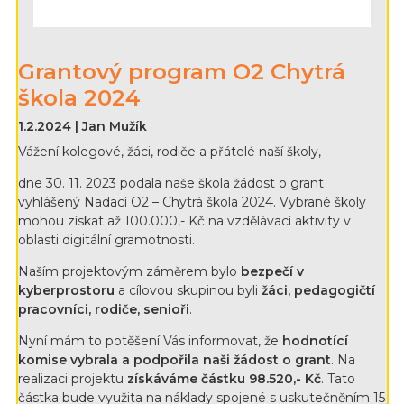
Grantový program O2 Chytrá
škola 2024
1.2.2024 | Jan Mužík
Vážení kolegové, žáci, rodiče a přátelé naší školy,
dne 30. 11. 2023 podala naše škola žádost o grant
vyhlášený Nadací O2 – Chytrá škola 2024. Vybrané školy
mohou získat až 100.000,- Kč na vzdělávací aktivity v
oblasti digitální gramotnosti.
Naším projektovým záměrem bylo
bezpečí v
kyberprostoru
a cílovou skupinou byli
žáci, pedagogičtí
pracovníci, rodiče, senioři
.
Nyní mám to potěšení Vás informovat, že
hodnotící
komise vybrala a podpořila naši žádost o grant
. Na
realizaci projektu
získáváme částku
98.520,- Kč
. Tato
částka bude využita na náklady spojené s uskutečněním 15