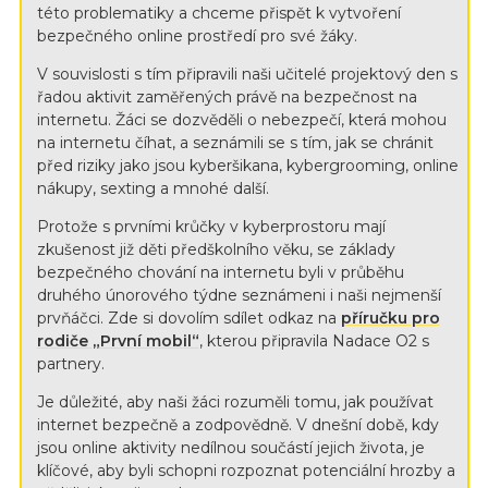
této problematiky a chceme přispět k vytvoření
bezpečného online prostředí pro své žáky.
V souvislosti s tím připravili naši učitelé projektový den s
řadou aktivit zaměřených právě na bezpečnost na
internetu. Žáci se dozvěděli o nebezpečí, která mohou
na internetu číhat, a seznámili se s tím, jak se chránit
před riziky jako jsou kyberšikana, kybergrooming, online
nákupy, sexting a mnohé další.
Protože s prvními krůčky v kyberprostoru mají
zkušenost již děti předškolního věku, se základy
bezpečného chování na internetu byli v průběhu
druhého únorového týdne seznámeni i naši nejmenší
prvňáčci. Zde si dovolím sdílet odkaz na
příručku pro
rodiče „První mobil“
, kterou připravila Nadace O2 s
partnery.
Je důležité, aby naši žáci rozuměli tomu, jak používat
internet bezpečně a zodpovědně. V dnešní době, kdy
jsou online aktivity nedílnou součástí jejich života, je
klíčové, aby byli schopni rozpoznat potenciální hrozby a