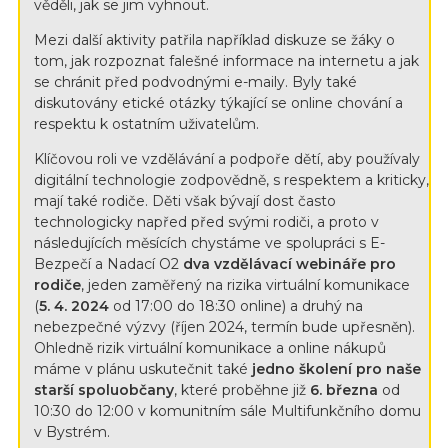
věděli, jak se jim vyhnout.
Mezi další aktivity patřila například diskuze se žáky o
tom, jak rozpoznat falešné informace na internetu a jak
se chránit před podvodnými e-maily. Byly také
diskutovány etické otázky týkající se online chování a
respektu k ostatním uživatelům.
Klíčovou roli ve vzdělávání a podpoře dětí, aby používaly
digitální technologie zodpovědně, s respektem a kriticky,
mají také rodiče. Děti však bývají dost často
technologicky napřed před svými rodiči, a proto v
následujících měsících chystáme ve spolupráci s E-
Bezpečí a Nadací O2
dva vzdělávací webináře pro
rodiče
, jeden zaměřený na rizika virtuální komunikace
(
5. 4. 2024
od 17:00 do 18:30 online) a druhý na
nebezpečné výzvy (říjen 2024, termín bude upřesněn).
Ohledně rizik virtuální komunikace a online nákupů
máme v plánu uskutečnit také
jedno školení pro naše
starší spoluobčany
, které proběhne již
6. března
od
10:30 do 12:00 v komunitním sále Multifunkčního domu
v Bystrém.