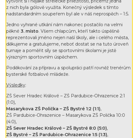
vytvořit si i nějaké střelecké příležitosti, přičemž jedna
z nich byla gólově využita. Konečný výsledek s tímto
nadstandardním soupeřem byl ale v náš neprospěch – 1:5.
Jedno vyhrané utkání nám nakonec postačilo na velmi
pěkné
3. místo
. Všem chlapcům, kteří takto úspěšně
reprezentovali jméno nejen naší školy, ale i celého města,
děkujeme a gratulujeme, neboť dostat se na tuto úroveň
turnaje a poměřit síly se sportovními školami je jistě
výrazným sportovním úspěchem.
Poděkování za přípravu a spolupráci patří rovněž trenérům
bysterské fotbalové mládeže.
Výsledky
:
ZŠ Sever Hradec Králové – ZŠ Pardubice-Ohrazenice 2:1
(1:0),
Masarykova ZŠ Polička – ZŠ Bystré 1:2 (1:1)
,
ZŠ Pardubice-Ohrazenice – Masarykova ZŠ Polička 10:0
(4:0),
ZŠ Sever Hradec Králové – ZŠ Bystré 8:0 (5:0)
,
ZŠ Bystré – ZŠ Pardubice-Ohrazenice 1:5 (1:3)
,