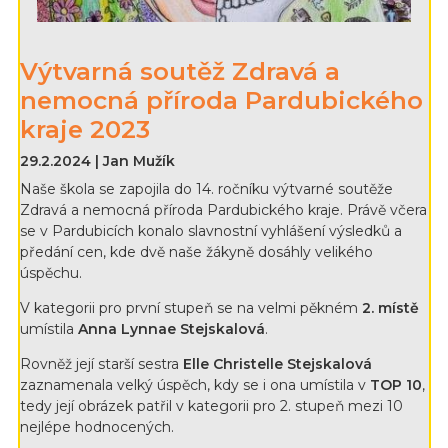
Výtvarná soutěž Zdravá a
nemocná příroda Pardubického
kraje 2023
29.2.2024 | Jan Mužík
Naše škola se zapojila do 14. ročníku výtvarné soutěže
Zdravá a nemocná příroda Pardubického kraje. Právě včera
se v Pardubicích konalo slavnostní vyhlášení výsledků a
předání cen, kde dvě naše žákyně dosáhly velikého
úspěchu.
V kategorii pro první stupeň se na velmi pěkném
2. místě
umístila
Anna Lynnae Stejskalová
.
Rovněž její starší sestra
Elle Christelle Stejskalová
zaznamenala velký úspěch, kdy se i ona umístila v
TOP 10
,
tedy její obrázek patřil v kategorii pro 2. stupeň mezi 10
nejlépe hodnocených.