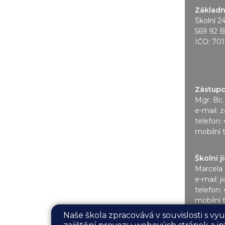
Základní
Školní 2
569 92 B
IČO: 70
Zástupce
Mgr. Bc.
e-mail:
z
telefon:
mobilní 
Školní j
Marcela 
e-mail:
j
telefon:
mobilní 
Naše škola zpracovává v souvislosti s v