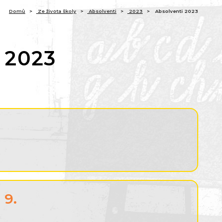
(aktuální)
Domů
Ze života školy
Absolventi
2023
Absolventi 2023
 2023
 9.