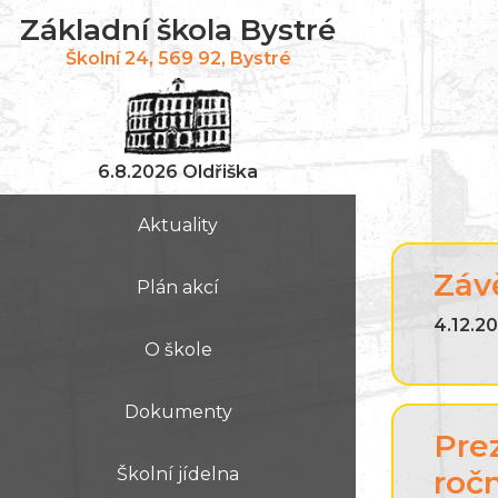
Základní škola Bystré
Školní 24, 569 92, Bystré
6.8.2026 Oldřiška
Aktuality
Záv
Plán akcí
4.12.20
O škole
Dokumenty
Pre
Školní jídelna
roč