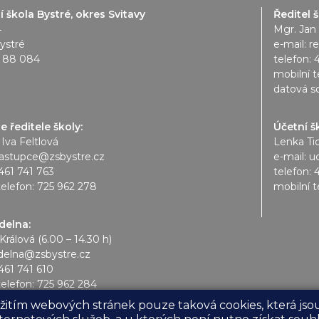
 škola Bystré, okres Svitavy
Ředitel š
4
Mgr. Jan
ystré
e-mail:
r
1 88 084
telefon:
mobilní t
datová s
 ředitele školy:
Účetní š
 Iva Feltlová
Lenka Ti
astupce@zsbystre.cz
e-mail:
u
461 741 763
telefon:
telefon:
725 962 278
mobilní t
ídelna:
Králová (6.00 – 14.30 h)
idelna@zsbystre.cz
461 741 610
telefon:
725 962 284
yužitím webových stránek pouze taková cookies, která j