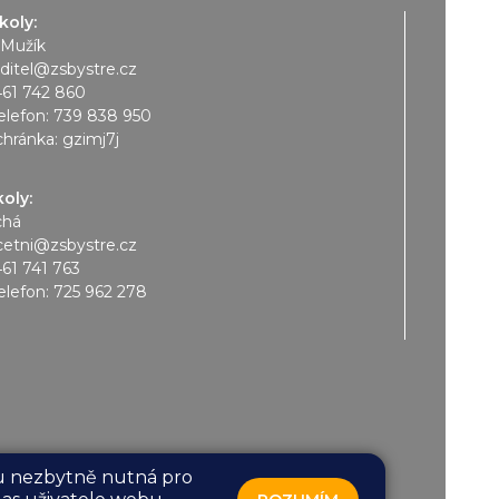
koly:
 Mužík
editel@zsbystre.cz
461 742 860
elefon:
739 838 950
chránka: gzimj7j
koly:
chá
cetni@zsbystre.cz
461 741 763
elefon:
725 962 278
sou nezbytně nutná pro