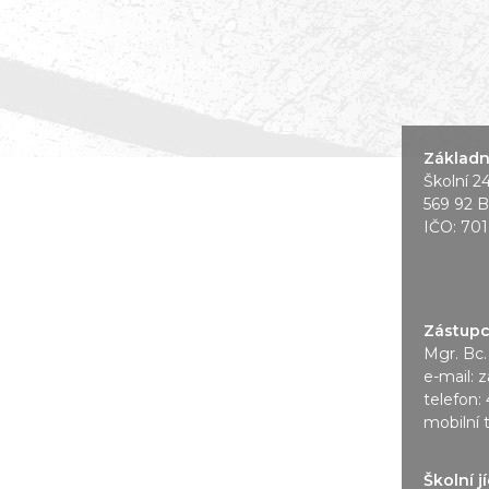
Základní
Školní 2
569 92 B
IČO: 70
Zástupce
Mgr. Bc.
e-mail:
z
telefon:
mobilní 
Školní j