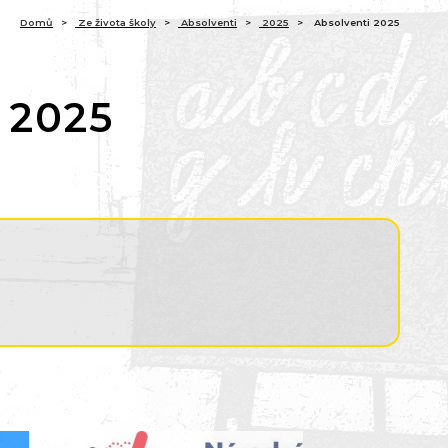
(aktuální)
Domů
Ze života školy
Absolventi
2025
Absolventi 2025
 2025