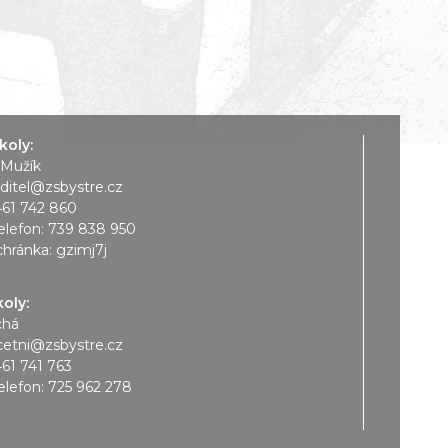
koly:
 Mužík
editel@zsbystre.cz
461 742 860
elefon:
739 838 950
chránka: gzimj7j
koly:
chá
cetni@zsbystre.cz
461 741 763
elefon:
725 962 278