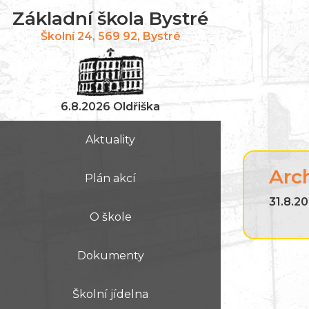
Základní škola Bystré
Školní 24, 569 92, Bystré
6.8.2026 Oldřiška
Aktuality
Arc
Plán akcí
31.8.20
O škole
Dokumenty
Školní jídelna