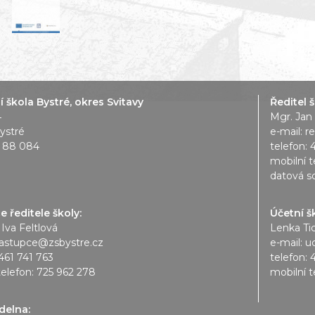
 škola Bystré, okres Svitavy
Ředitel š
4
Mgr. Jan
ystré
e-mail:
r
1 88 084
telefon:
mobilní t
datová s
 ředitele školy:
Účetní š
 Iva Feltlová
Lenka Ti
astupce@zsbystre.cz
e-mail:
u
461 741 763
telefon:
telefon:
725 962 278
mobilní t
ídelna: