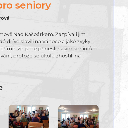
ro seniory
erová
omově Nad Kašpárkem. Zazpívali jim
dé dříve slavili na Vánoce a jaké zvyky
 věříme, že jsme přinesli našim seniorům
ání, protože se úkolu zhostili na
e