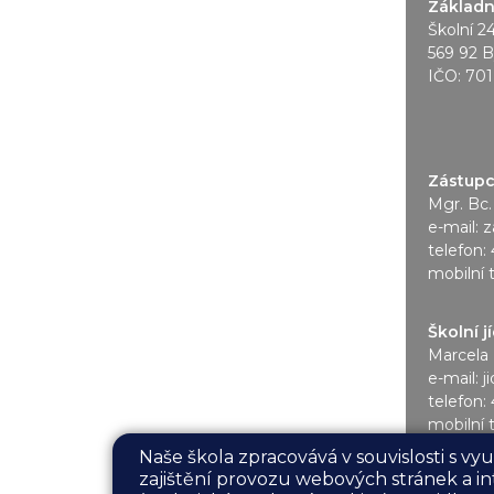
Základní
Školní 2
569 92 B
IČO: 70
Zástupce
Mgr. Bc.
e-mail:
z
telefon:
mobilní 
Školní j
Marcela 
e-mail:
j
telefon:
mobilní 
Naše škola zpracovává v souvislosti s v
zajištění provozu webových stránek a in