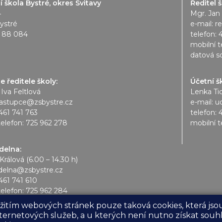
 škola Bystré, okres Svitavy
Ředitel š
4
Mgr. Jan
ystré
e-mail:
r
1 88 084
telefon:
mobilní t
datová s
 ředitele školy:
Účetní š
 Iva Feltlová
Lenka Ti
astupce@zsbystre.cz
e-mail:
u
461 741 763
telefon:
telefon:
725 962 278
mobilní t
ídelna:
Králová (6.00 – 14.30 h)
idelna@zsbystre.cz
461 741 610
telefon:
725 962 284
yužitím webových stránek pouze taková cookies, která j
ternetových služeb, a u kterých není nutno získat souh