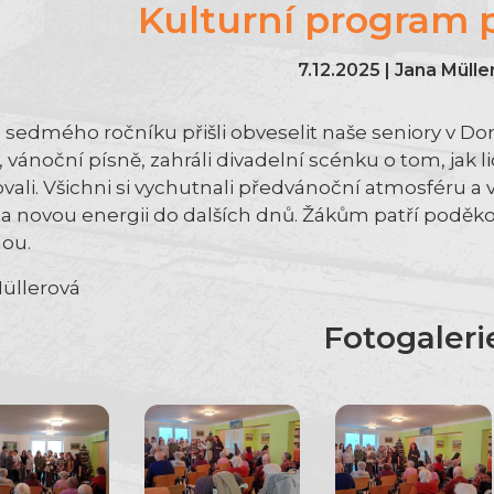
Kulturní program p
7.12.2025 | Jana Müll
e sedmého ročníku přišli obveselit naše seniory v D
 vánoční písně, zahráli divadelní scénku o tom, jak li
vali. Všichni si vychutnali předvánoční atmosféru a
 a novou energii do dalších dnů. Žákům patří poděkov
ou.
üllerová
Fotogaleri