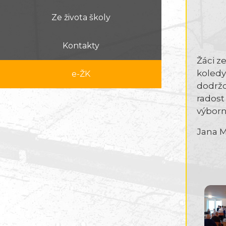
Ze života školy
Kontakty
Žáci z
koledy,
e-ŽK
dodržo
radost
výborn
Jana M