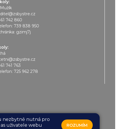
koly:
 Mužík
editel@zsbystre.cz
461 742 860
elefon:
739 838 950
chránka: gzimj7j
koly:
chá
cetni@zsbystre.cz
461 741 763
elefon:
725 962 278
sou nezbytně nutná pro
las uživatele webu
ROZUMÍM