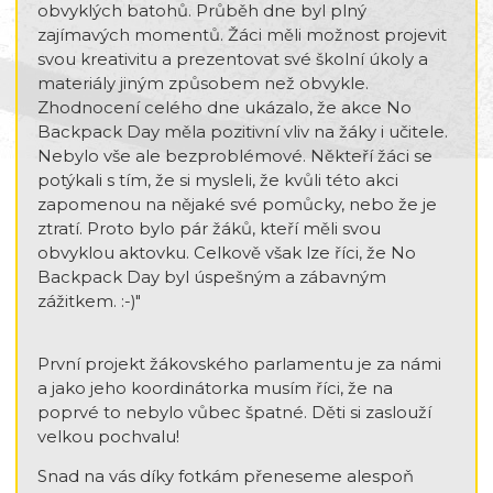
obvyklých batohů. Průběh dne byl plný
zajímavých momentů. Žáci měli možnost projevit
svou kreativitu a prezentovat své školní úkoly a
materiály jiným způsobem než obvykle.
Zhodnocení celého dne ukázalo, že akce No
Backpack Day měla pozitivní vliv na žáky i učitele.
Nebylo vše ale bezproblémové. Někteří žáci se
potýkali s tím, že si mysleli, že kvůli této akci
zapomenou na nějaké své pomůcky, nebo že je
ztratí. Proto bylo pár žáků, kteří měli svou
obvyklou aktovku. Celkově však lze říci, že No
Backpack Day byl úspešným a zábavným
zážitkem. :-)"
První projekt žákovského parlamentu je za námi
a jako jeho koordinátorka musím říci, že na
poprvé to nebylo vůbec špatné. Děti si zaslouží
velkou pochvalu!
Snad na vás díky fotkám přeneseme alespoň