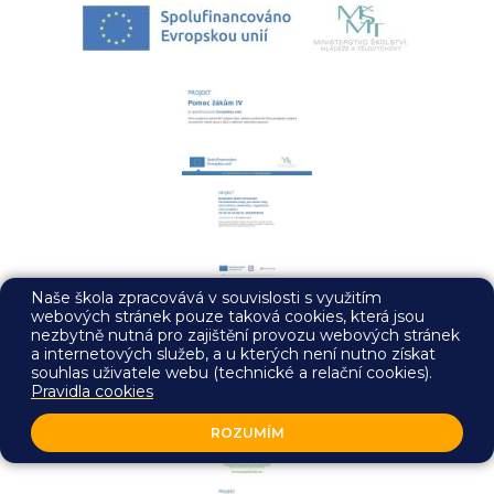
Naše škola zpracovává v souvislosti s využitím
webových stránek pouze taková cookies, která jsou
nezbytně nutná pro zajištění provozu webových stránek
a internetových služeb, a u kterých není nutno získat
souhlas uživatele webu (technické a relační cookies).
Pravidla cookies
ROZUMÍM