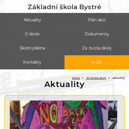
Základní škola Bystré
Aktuality
Plán akcí
O škole
Dokumenty
Školní jídelna
Ze života školy
Kontakty
e-ŽK
Domů
Ze života školy
Aktuality
Aktuality