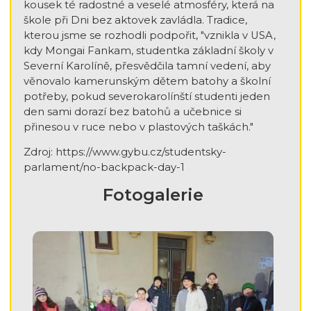
kousek té radostné a veselé atmosféry, která na
škole při Dni bez aktovek zavládla. Tradice,
kterou jsme se rozhodli podpořit, "vznikla v USA,
kdy Mongai Fankam, studentka základní školy v
Severní Karolíně, přesvědčila tamní vedení, aby
věnovalo kamerunským dětem batohy a školní
potřeby, pokud severokarolínští studenti jeden
den sami dorazí bez batohů a učebnice si
přinesou v ruce nebo v plastových taškách."
Zdroj: https://www.gybu.cz/studentsky-
parlament/no-backpack-day-1
Fotogalerie