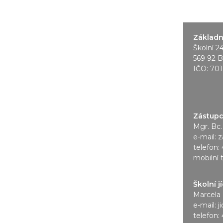
Základní
Školní 2
569 92 B
IČO: 70
Zástupce
Mgr. Bc.
e-mail:
z
telefon:
mobilní 
Školní j
Marcela 
e-mail:
j
telefon: