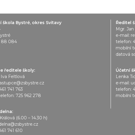
 škola Bystré, okres Svitavy
Ředitel š
4
Mgr. Jan
ystré
e-mail:
r
1 88 084
telefon:
mobilní t
datová s
 ředitele školy:
Účetní š
 Iva Feltlová
Lenka Ti
astupce@zsbystre.cz
e-mail:
u
461 741 763
telefon:
telefon:
725 962 278
mobilní t
ídelna:
Králová (6.00 – 14.30 h)
idelna@zsbystre.cz
461 741 610