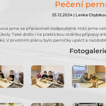
Pečení pern
25.12.2024 | Lenka Chybíková
oce jsme se připravovali zodpovědně. Hráli jsme cel
koly. Také došlo i na praktickou stránku přípravy, a t
ků. V prvotním plánu bylo perníčky upéct a nazdobit :
Fotogaleri