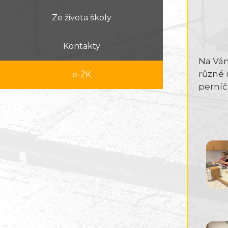
Ze života školy
Kontakty
Na Ván
různé ú
e-ŽK
perníč