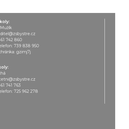
koly:
 Mužík
editel@zsbystre.cz
461 742 860
elefon:
739 838 950
chránka: gzimj7j
koly:
chá
cetni@zsbystre.cz
461 741 763
elefon:
725 962 278