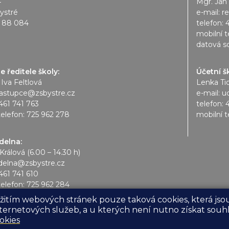
4
Mgr. Jan
ystré
e-mail:
r
1 88 084
telefon:
mobilní t
datová s
 ředitele školy:
Účetní š
 Iva Feltlová
Lenka Ti
astupce@zsbystre.cz
e-mail:
u
461 741 763
telefon:
telefon:
725 962 278
mobilní t
ídelna:
Králová (6.00 – 14.30 h)
idelna@zsbystre.cz
461 741 610
telefon:
725 962 284
yužitím webových stránek pouze taková cookies, která j
ternetových služeb, a u kterých není nutno získat souh
okies