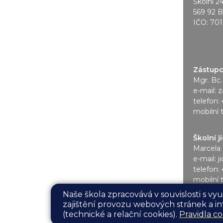
Školní 2
569 92 B
IČO: 70
Zástupce
Mgr. Bc.
e-mail:
z
telefon:
mobilní 
Školní j
Marcela 
e-mail:
j
telefon:
mobilní 
Naše škola zpracovává v souvislosti s v
zajištění provozu webových stránek a in
(technické a relační cookies).
Pravidla co