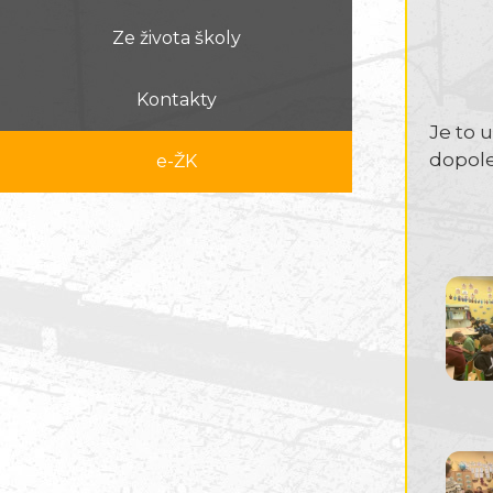
Ze života školy
Kontakty
Je to 
dopole
e-ŽK