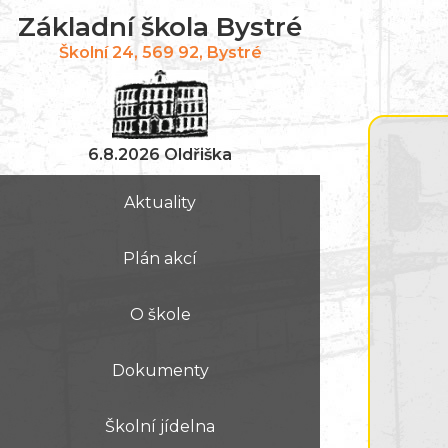
Základní škola Bystré
Školní 24, 569 92, Bystré
6.8.2026 Oldřiška
Aktuality
Plán akcí
O škole
Dokumenty
Školní jídelna