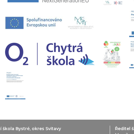
 škola Bystré, okres Svitavy
Ředitel š