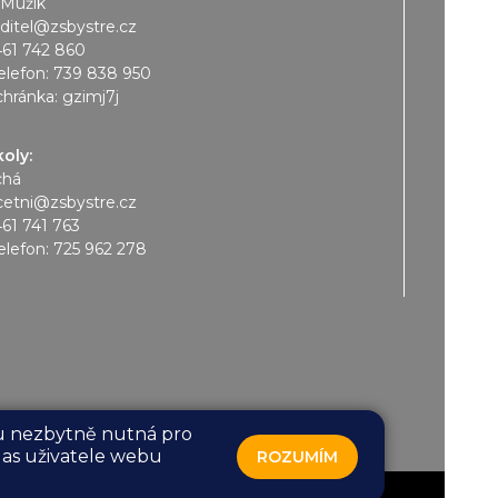
 Mužík
editel@zsbystre.cz
461 742 860
elefon:
739 838 950
chránka: gzimj7j
koly:
chá
cetni@zsbystre.cz
461 741 763
elefon:
725 962 278
sou nezbytně nutná pro
las uživatele webu
ROZUMÍM