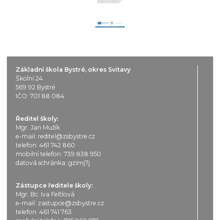
Základní škola Bystré, okres Svitavy
Školní 24
569 92 Bystré
IČO: 701 88 084
Ředitel školy:
Mgr. Jan Mužík
e-mail:
reditel@zsbystre.cz
telefon:
461 742 860
mobilní telefon:
739 838 950
datová schránka: gzimj7j
Zástupce ředitele školy:
Mgr. Bc. Iva Feltlová
e-mail:
zastupce@zsbystre.cz
telefon:
461 741 763