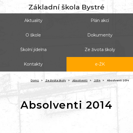
Základní škola Bystré
Aktuality
Plán akcí
O škole
Dokumenty
Školní jídelna
Ze života školy
Kontakty
e-ŽK
(ak
Domů
Ze života školy
Absolventi
2014
Absolventi 2014
Absolventi 2014