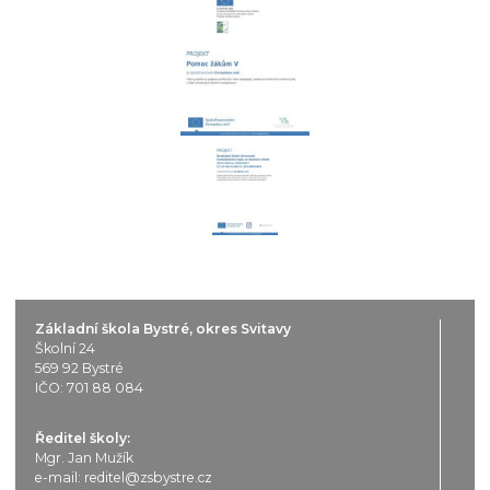
Základní škola Bystré, okres Svitavy
Školní 24
569 92 Bystré
IČO: 701 88 084
Ředitel školy:
Mgr. Jan Mužík
e-mail:
reditel@zsbystre.cz