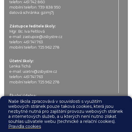
telefon:
461 742 860
mobilní telefon:
739 838 950
datová schránka: gzimj7j
Zástupce ředitele školy:
Mgr. Bc. Iva Feltlová
e-mail:
zastupce@zsbystre.cz
telefon:
461 741 763
mobilní telefon:
725 962 278
Účetní školy:
Lenka Tichá
e-mail:
ucetni@zsbystre.cz
telefon:
461 741 763
mobilní telefon:
725 962 278
Školní jídelna:
Marcela Králová (6.00 – 14.30 h)
Naše škola zpracovává v souvislosti s využitím
webových stránek pouze taková cookies, která jsou
e-mail:
jidelna@zsbystre.cz
nezbytně nutná pro zajištění provozu webových stránek
telefon:
461 741 610
a internetových služeb, a u kterých není nutno získat
mobilní telefon:
725 962 284
souhlas uživatele webu (technické a relační cookies).
Pravidla cookies