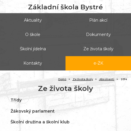
Základní škola Bystré
Aktuality
Plán akcí
O škole
Dokumenty
Školní jídelna
Ze života školy
Kontakty
e-ŽK
(ak
Domů
Ze života školy
Absolventi
2014
Ze života školy
Třídy
Žákovský parlament
Školní družina a školní klub