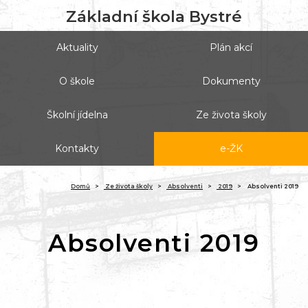
Základní škola Bystré
Aktuality
Plán akcí
O škole
Dokumenty
Školní jídelna
Ze života školy
Kontakty
e-ŽK
(ak
Domů
Ze života školy
Absolventi
2019
Absolventi 2019
Absolventi 2019