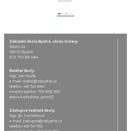
Základní škola Bystré, okres Svitavy
Školní 24
569 92 Bystré
IČO: 701 88 084
Ředitel školy:
Mgr. Jan Mužík
e-mail:
reditel@zsbystre.cz
telefon:
461 742 860
mobilní telefon:
739 838 950
datová schránka: gzimj7j
Zástupce ředitele školy:
Mgr. Bc. Iva Feltlová
e-mail:
zastupce@zsbystre.cz
telefon:
461 741 763