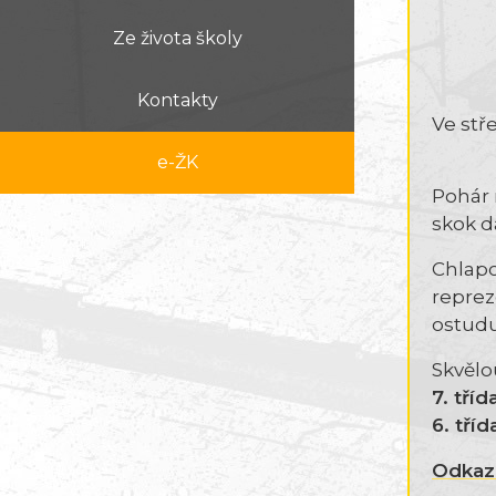
Ze života školy
Kontakty
Ve stř
e-ŽK
Pohár r
skok d
Chlapci
reprez
ostudu
Skvělou
7. tříd
6. tříd
Odkaz 