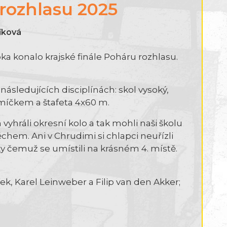
 rozhlasu 2025
líková
ka konalo krajské finále Poháru rozhlasu.
 následujících disciplínách: skol vysoký,
míčkem a štafeta 4x60 m.
 vyhráli okresní kolo a tak mohli naši školu
chem. Ani v Chrudimi si chlapci neuřízli
y čemuž se umístili na krásném 4. místě.
fek, Karel Leinweber a Filip van den Akker;