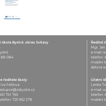
 škola Bystré, okres Svitavy
Ředitel š
4
Mgr. Jan
ystré
e-mail:
r
1 88 084
telefon:
mobilní t
datová s
 ředitele školy:
Účetní š
 Iva Feltlová
Lenka Ti
astupce@zsbystre.cz
e-mail:
u
461 741 763
telefon:
telefon:
725 962 278
mobilní t