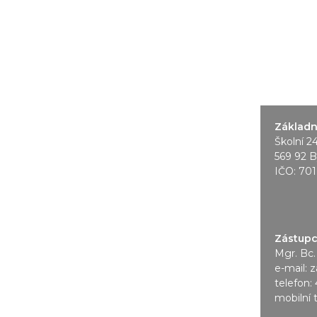
Základní
Školní 2
569 92 B
IČO: 70
Zástupce
Mgr. Bc.
e-mail:
z
telefon:
mobilní 