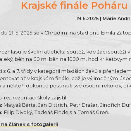
Krajské finále Poháru
19.6.2025 | Marie Andr
edu 21. 5. 2025 se v Chrudimi na stadionu Emila Zátop
ozhlasu je školní atletická soutěž, kde žáci soutěží v
aleký, běh na 60 m, běh na 1000 m, hod kriketovým 
 z 6. a 7. třídy v kategorii mladších žáků s přehledem
entovat až v krajském finále, což je výjimečným úspě
 a někteří dokonce posunuli své osobní rekordy, dík
 reprezentaci školy zajistili:
a:
Matyáš Bárta, Jan Dittrich, Petr Drašar, Jindřich Du
a:
Filip Divoký, Tadeáš Findejs a Tomáš Greň.
na článek s fotogalerií