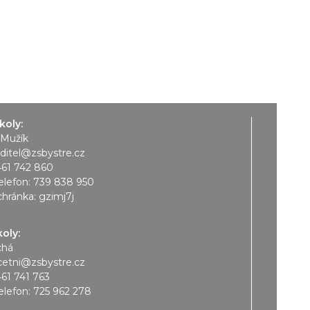
koly:
 Mužík
editel@zsbystre.cz
461 742 860
elefon:
739 838 950
chránka: gzimj7j
koly:
chá
cetni@zsbystre.cz
461 741 763
elefon:
725 962 278