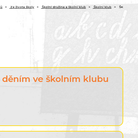
(aktuální)
ů
Ze života školy
Školní družina a školní klub
Školní klub
ŠK
 děním ve školním klubu