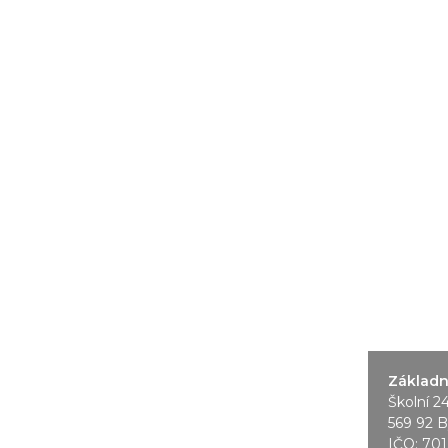
Základní
Školní 2
569 92 B
IČO: 70