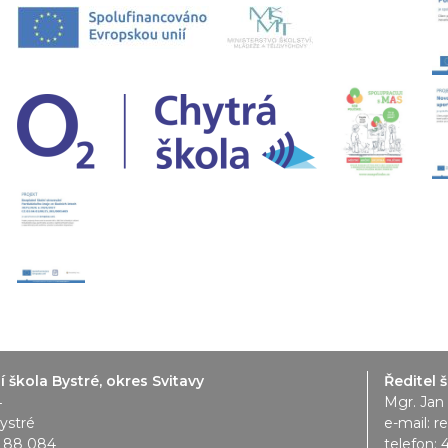
 škola Bystré, okres Svitavy
Ředitel š
4
Mgr. Jan
ystré
e-mail:
r
1 88 084
telefon: