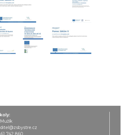
koly:
 Mužík
editel@zsbystre.cz
461 742 860