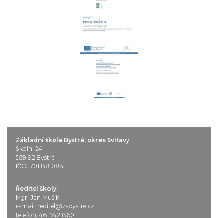
Základní škola Bystré, okres Svitavy
Školní 24
569 92 Bystré
IČO: 701 88 084
Ředitel školy:
Mgr. Jan Mužík
e-mail:
reditel@zsbystre.cz
telefon:
461 742 860