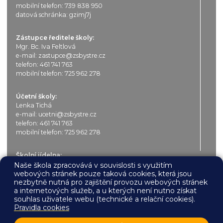
mobilní telefon:
739 838 950
datová schránka: gzimj7j
Zástupce ředitele školy:
Mgr. Bc. Iva Feltlová
e-mail:
zastupce@zsbystre.cz
telefon:
461 741 763
mobilní telefon:
725 962 278
Účetní školy:
Lenka Tichá
e-mail:
ucetni@zsbystre.cz
telefon:
461 741 763
mobilní telefon:
725 962 278
Školní jídelna:
Marcela Králová (6.00 – 14.30 h)
Naše škola zpracovává v souvislosti s využitím
webových stránek pouze taková cookies, která jsou
e-mail:
jidelna@zsbystre.cz
nezbytně nutná pro zajištění provozu webových stránek
telefon:
461 741 610
a internetových služeb, a u kterých není nutno získat
mobilní telefon:
725 962 284
souhlas uživatele webu (technické a relační cookies).
Pravidla cookies