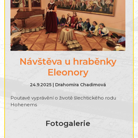
Návštěva u hraběnky
Eleonory
24.9.2025 | Drahomíra Chadimová
Poutavé vyprávění o životě šlechtického rodu
Hohenems
Fotogalerie