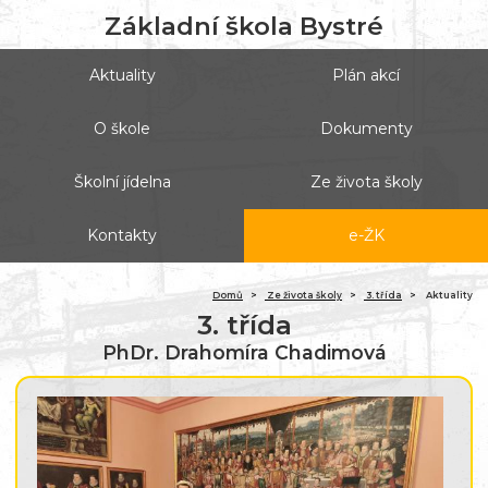
Základní škola Bystré
Aktuality
Plán akcí
O škole
Dokumenty
Školní jídelna
Ze života školy
Kontakty
e-ŽK
Domů
Ze života školy
3. třída
Aktuality
3. třída
PhDr. Drahomíra Chadimová