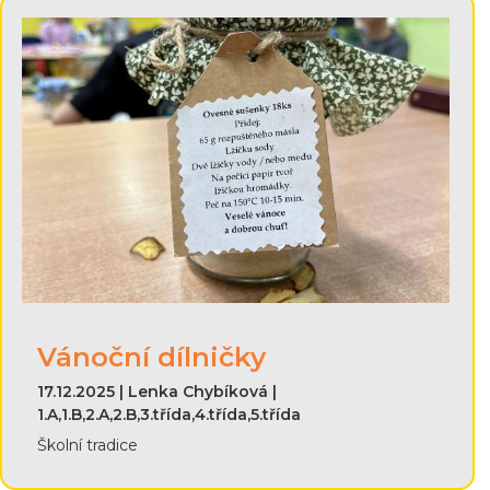
Vánoční dílničky
17.12.2025 | Lenka Chybíková |
1.A,1.B,2.A,2.B,3.třída,4.třída,5.třída
Školní tradice