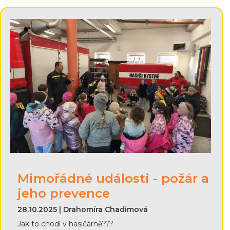
Mimořádné události - požár a
jeho prevence
28.10.2025 | Drahomíra Chadimová
Jak to chodí v hasičárně???