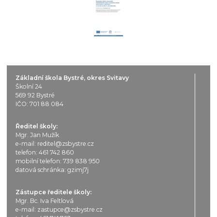
Základní škola Bystré, okres Svitavy
Školní 24
569 92 Bystré
IČO: 701 88 084
Ředitel školy:
Mgr. Jan Mužík
e-mail:
reditel@zsbystre.cz
telefon:
461 742 860
mobilní telefon:
739 838 950
datová schránka: gzimj7j
Zástupce ředitele školy:
Mgr. Bc. Iva Feltlová
e-mail:
zastupce@zsbystre.cz