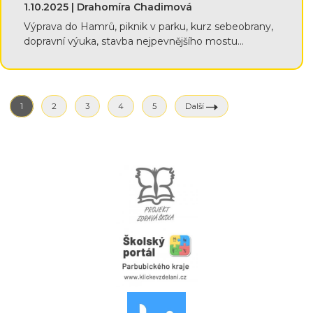
1.10.2025 | Drahomíra Chadimová
Výprava do Hamrů, piknik v parku, kurz sebeobrany,
dopravní výuka, stavba nejpevnějšího mostu...
1
2
3
4
5
Další