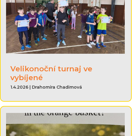
Velikonoční turnaj ve
vybíjené
1.4.2026 | Drahomíra Chadimová