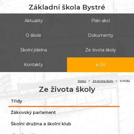
Základní škola Bystré
Aktuality
Plán akcí
O škole
Dokumenty
Školní jídelna
Ze života školy
Kontakty
e-ŽK
(ak
Domů
Ze života školy
3. třída
Ze života školy
Třídy
Žákovský parlament
Školní družina a školní klub