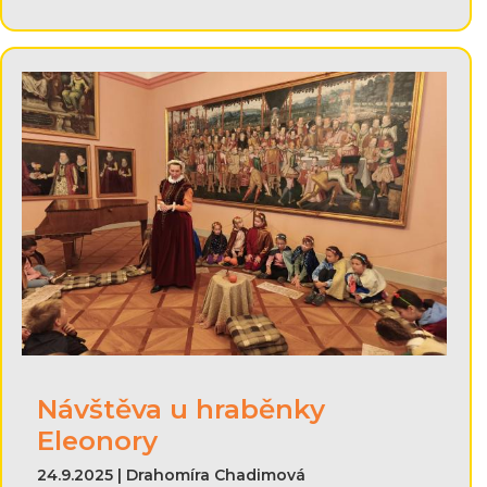
Návštěva u hraběnky
Eleonory
24.9.2025 | Drahomíra Chadimová