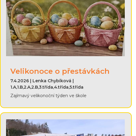
Velikonoce o přestávkách
7.4.2026 | Lenka Chybíková |
1.A,1.B,2.A,2.B,3.třída,4.třída,5.třída
Zajímavý velikonoční týden ve škole