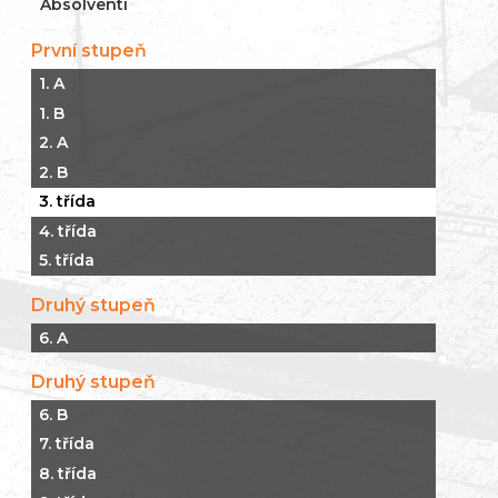
Absolventi
První stupeň
1. A
1. B
2. A
2. B
3. třída
4. třída
5. třída
Druhý stupeň
6. A
Druhý stupeň
6. B
7. třída
8. třída