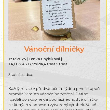
Vánoční dílničky
17.12.2025 | Lenka Chybíková |
1.A,1.B,2.A,2.B,3.třída,4.třída,5.třída
Školní tradice
Každý rok se v předvánočním týdnu první stupeň
promění v místo vánočního tvoření. Děti se
rozdělí do skupinek a obchází jednotlivé dílničky,
ze kterých si odnesou vytvořený výrobek. Velké