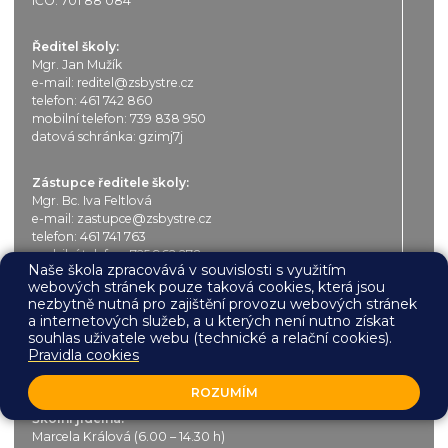
IČO: 701 88 084
Ředitel školy:
Mgr. Jan Mužík
e-mail:
reditel@zsbystre.cz
telefon:
461 742 860
mobilní telefon:
739 838 950
datová schránka: gzimj7j
Zástupce ředitele školy:
Mgr. Bc. Iva Feltlová
e-mail:
zastupce@zsbystre.cz
telefon:
461 741 763
mobilní telefon:
725 962 278
Naše škola zpracovává v souvislosti s využitím
webových stránek pouze taková cookies, která jsou
Účetní školy:
nezbytně nutná pro zajištění provozu webových stránek
Lenka Tichá
a internetových služeb, a u kterých není nutno získat
souhlas uživatele webu (technické a relační cookies).
e-mail:
ucetni@zsbystre.cz
Pravidla cookies
telefon:
461 741 763
mobilní telefon:
725 962 278
ROZUMÍM
Školní jídelna:
Marcela Králová (6.00 – 14.30 h)