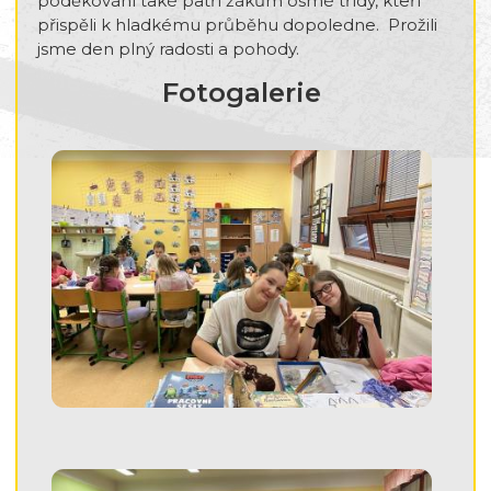
poděkování také patří žákům osmé třídy, kteří
přispěli k hladkému průběhu dopoledne. Prožili
jsme den plný radosti a pohody.
Fotogalerie