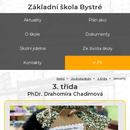
Základní škola Bystré
Aktuality
Plán akcí
O škole
Dokumenty
Školní jídelna
Ze života školy
Kontakty
e-ŽK
Domů
Ze života školy
3. třída
Aktuality
3. třída
PhDr. Drahomíra Chadimová