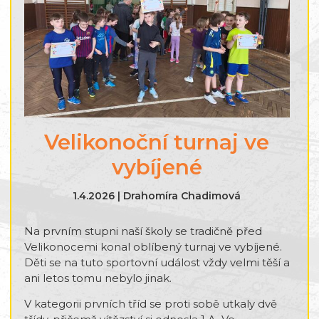
Velikonoční turnaj ve
vybíjené
1.4.2026 | Drahomíra Chadimová
Na prvním stupni naší školy se tradičně před
Velikonocemi konal oblíbený turnaj ve vybíjené.
Děti se na tuto sportovní událost vždy velmi těší a
ani letos tomu nebylo jinak.
V kategorii prvních tříd se proti sobě utkaly dvě