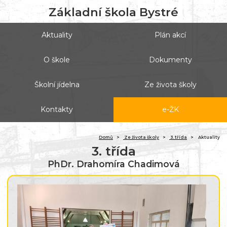
Základní škola Bystré
Aktuality
Plán akcí
O škole
Dokumenty
Školní jídelna
Ze života školy
Kontakty
e-ŽK
Domů
Ze života školy
3. třída
Aktuality
3. třída
PhDr. Drahomíra Chadimová