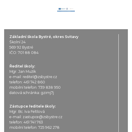
Základní škola Bystré, okres Svitavy
Školní 24
569 92 Bystré
IČO: 701 88 084
Ředitel školy:
Mgr. Jan Mužík
e-mail:
reditel@zsbystre.cz
telefon:
461 742 860
mobilní telefon:
739 838 950
datová schránka: gzimj7j
Zástupce ředitele školy:
Mgr. Bc. Iva Feltlová
e-mail:
zastupce@zsbystre.cz
telefon:
461 741 763
mobilní telefon:
725 962 278