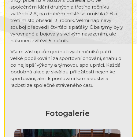
třídy, přičemž vítězství si odnesla 1.A. Ve
společném klání druhých a třetího ročníku
zvítězila 2.A, na druhém místě se umístila 2.B a
třetí místo obsadil 3. ročník. Velmi napínavý
souboj předvedli čtvrťáci s páťáky. Oba týmy byly
vyrovnané a bojovaly s velkým nasazením, ale
nakonec zvítězil 5. ročník.
Všem zástupcům jednotlivých ročníků patří
velké poděkování za sportovní chování, snahu o
co nejlepší výkony a týmovou spolupráci. Každá
podobná akce je skvělou příležitostí nejen ke
sportování, ale i k posilování kamarádství a
radosti ze společně stráveného času.
Fotogalerie