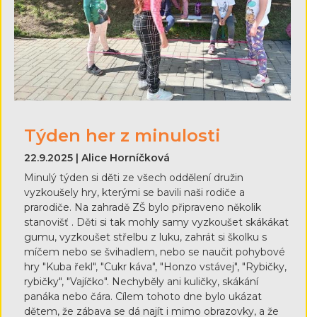
Týden her z minulosti
22.9.2025 | Alice Horníčková
Minulý týden si děti ze všech oddělení družin
vyzkoušely hry, kterými se bavili naši rodiče a
prarodiče. Na zahradě ZŠ bylo připraveno několik
stanovišť . Děti si tak mohly samy vyzkoušet skákákat
gumu, vyzkoušet střelbu z luku, zahrát si školku s
míčem nebo se švihadlem, nebo se naučit pohybové
hry "Kuba řekl", "Cukr káva", "Honzo vstávej", "Rybičky,
rybičky", "Vajíčko". Nechyběly ani kuličky, skákání
panáka nebo čára. Cílem tohoto dne bylo ukázat
dětem, že zábava se dá najít i mimo obrazovky, a že