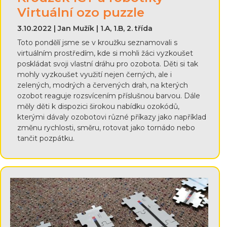
Virtuální ozo puzzle
3.10.2022 | Jan Mužík | 1.A, 1.B, 2. třída
Toto pondělí jsme se v kroužku seznamovali s
virtuálním prostředím, kde si mohli žáci vyzkoušet
poskládat svoji vlastní dráhu pro ozobota. Děti si tak
mohly vyzkoušet využití nejen černých, ale i
zelených, modrých a červených drah, na kterých
ozobot reaguje rozsvícením příslušnou barvou. Dále
měly děti k dispozici širokou nabídku ozokódů,
kterými dávaly ozobotovi různé příkazy jako například
změnu rychlosti, směru, rotovat jako tornádo nebo
tančit pozpátku.