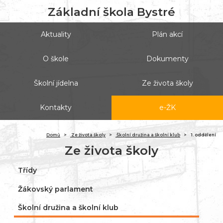
Základní škola Bystré
Aktuality
Plán akcí
O škole
Dokumenty
Školní jídelna
Ze života školy
Kontakty
e-ŽK
(ak
Domů
Ze života školy
Školní družina a školní klub
1. oddělení
Ze života školy
Třídy
Žákovský parlament
Školní družina a školní klub