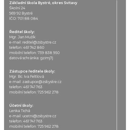
Základní škola Bystré, okres Svitavy
Školní 24
569 92 Bystré
IČO: 701 88 084
Ředitel školy:
Mgr. Jan Mužík
e-mail:
reditel@zsbystre.cz
telefon:
461 742 860
mobilní telefon:
739 838 950
datová schránka: gzimj7j
Zástupce ředitele školy:
Mgr. Bc. Iva Feltlová
e-mail:
zastupce@zsbystre.cz
telefon:
461 741 763
mobilní telefon:
725 962 278
Účetní školy:
Lenka Tichá
e-mail:
ucetni@zsbystre.cz
telefon:
461 741 763
mobilní telefon:
725 962 278