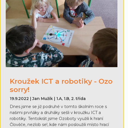
Kroužek ICT a robotiky - Ozo
sorry!
19.9.2022 | Jan Mužík | 1.A, 1.B, 2. třída
Dnes jsme se již podruhé v tomto školním roce s
našimi prvňáky a druháky sešli v kroužku ICT a
robotiky. Tentokrát jsme Ozoboty využili k hraní
Člověče, nezlob se!, kde nám posloužili místo hrací