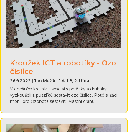
Kroužek ICT a robotiky - Ozo
číslice
26.9.2022 | Jan Mužík | 1.A, 1.B, 2. třída
V dnešním kroužku jsme si s prvňáky a druháky
vyzkoušeli z puzzlíků sestavit ozo číslice. Poté si žáci
mohli pro Ozobota sestavit i vlastní dráhu.