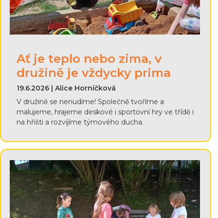
Ať je teplo nebo zima, v
družině je vždycky prima
19.6.2026 | Alice Horníčková
V družině se nenudíme! Společně tvoříme a
malujeme, hrajeme deskové i sportovní hry ve třídě i
na hřišti a rozvíjíme týmového ducha.