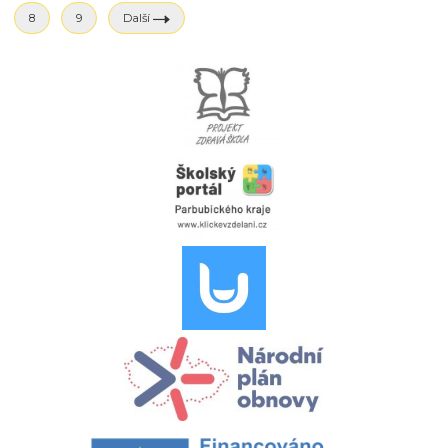
8
9
Další