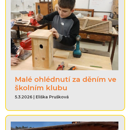
Malé ohlédnutí za děním ve
školním klubu
5.3.2026 | Eliška Prušková