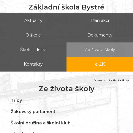
Základní škola Bystré
Aktuality
Plán akcí
O škole
Dokumenty
Školní jídelna
Ze života školy
Kontakty
e-ŽK
(ak
Domů
Ze života školy
Ze života školy
Třídy
Žákovský parlament
Školní družina a školní klub