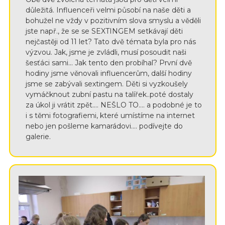
důležitá. Influenceři velmi působí na naše děti a
bohužel ne vždy v pozitivním slova smyslu a věděli
jste např., že se se SEXTINGEM setkávají děti
nejčastěji od 11 let? Tato dvě témata byla pro nás
výzvou. Jak, jsme je zvládli, musí posoudit naši
šesťáci sami... Jak tento den probíhal? První dvě
hodiny jsme věnovali influencerům, další hodiny
jsme se zabývali sextingem. Děti si vyzkoušely
vymáčknout zubní pastu na talířek..poté dostaly
za úkol ji vrátit zpět.... NEŠLO TO.... a podobné je to
i s těmi fotografiemi, které umístíme na internet
nebo jen pošleme kamarádovi.... podívejte do
galerie.