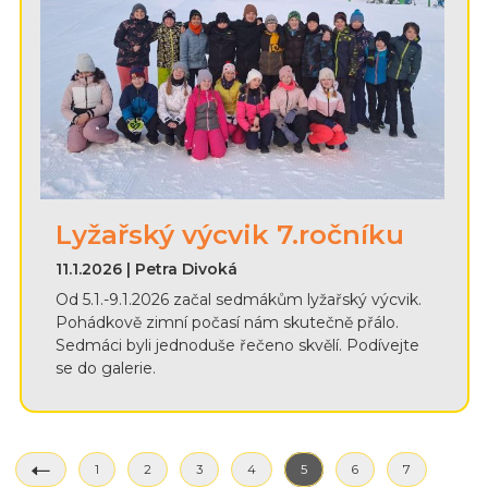
Lyžařský výcvik 7.ročníku
11.1.2026 | Petra Divoká
Od 5.1.-9.1.2026 začal sedmákům lyžařský výcvik.
Pohádkově zimní počasí nám skutečně přálo.
Sedmáci byli jednoduše řečeno skvělí. Podívejte
se do galerie.
1
2
3
4
5
6
7