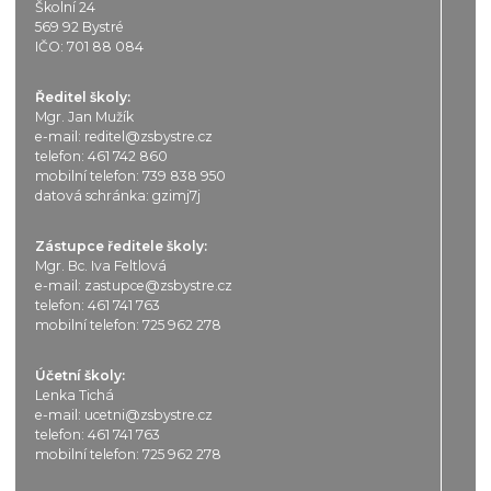
Školní 24
569 92 Bystré
IČO: 701 88 084
Ředitel školy:
Mgr. Jan Mužík
e-mail:
reditel@zsbystre.cz
telefon:
461 742 860
mobilní telefon:
739 838 950
datová schránka: gzimj7j
Zástupce ředitele školy:
Mgr. Bc. Iva Feltlová
e-mail:
zastupce@zsbystre.cz
telefon:
461 741 763
mobilní telefon:
725 962 278
Účetní školy:
Lenka Tichá
e-mail:
ucetni@zsbystre.cz
telefon:
461 741 763
mobilní telefon:
725 962 278