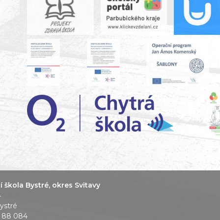
 škola Bystré, okres Svitavy
4
ystré
1 88 084