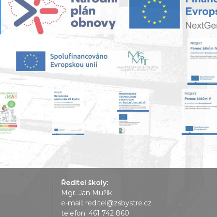
Ředitel školy:
Mgr. Jan Mužík
e-mail:
reditel@zsbystre.cz
telefon:
461 742 860