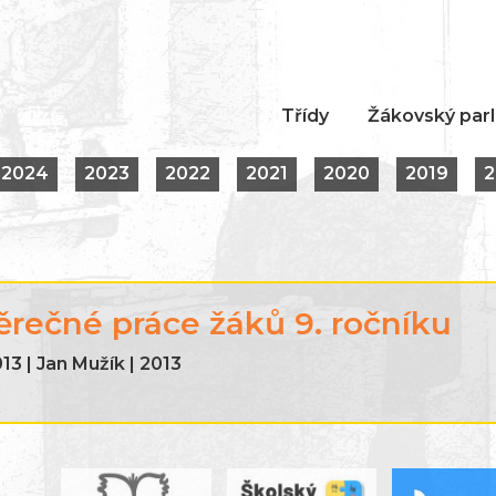
Třídy
Žákovský par
2024
2023
2022
2021
2020
2019
2
ěrečné práce žáků 9. ročníku
13 | Jan Mužík | 2013