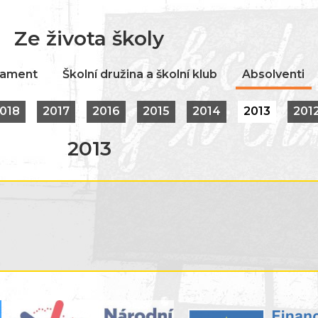
Ze života školy
lament
Školní družina a školní klub
Absolventi
018
2017
2016
2015
2014
2013
201
2013