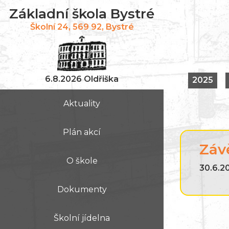
Základní škola Bystré
Školní 24, 569 92, Bystré
6.8.2026 Oldřiška
2025
Aktuality
Plán akcí
Záv
O škole
30.6.20
Dokumenty
Školní jídelna