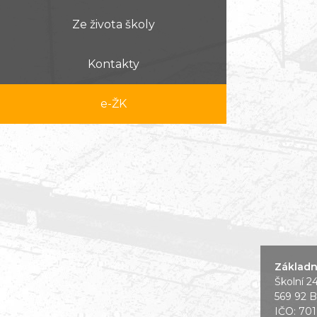
Ze života školy
Kontakty
e-ŽK
Základní
Školní 2
569 92 B
IČO: 70