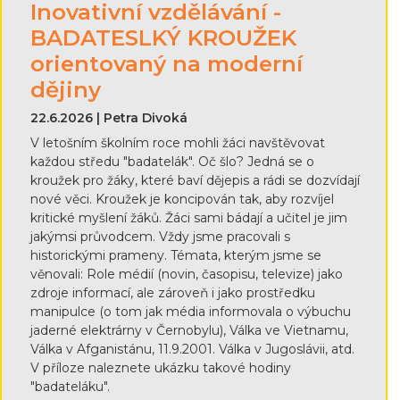
Inovativní vzdělávání -
BADATESLKÝ KROUŽEK
orientovaný na moderní
dějiny
22.6.2026 | Petra Divoká
V letošním školním roce mohli žáci navštěvovat
každou středu "badatelák". Oč šlo? Jedná se o
kroužek pro žáky, které baví dějepis a rádi se dozvídají
nové věci. Kroužek je koncipován tak, aby rozvíjel
kritické myšlení žáků. Žáci sami bádají a učitel je jim
jakýmsi průvodcem. Vždy jsme pracovali s
historickými prameny. Témata, kterým jsme se
věnovali: Role médií (novin, časopisu, televize) jako
zdroje informací, ale zároveň i jako prostředku
manipulce (o tom jak média informovala o výbuchu
jaderné elektrárny v Černobylu), Válka ve Vietnamu,
Válka v Afganistánu, 11.9.2001. Válka v Jugoslávii, atd.
V příloze naleznete ukázku takové hodiny
"badateláku".