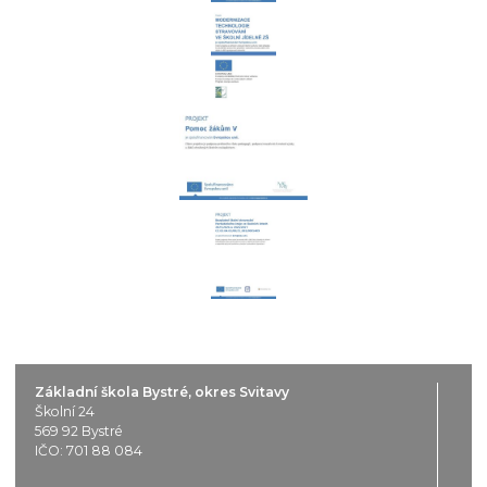
Základní škola Bystré, okres Svitavy
Školní 24
569 92 Bystré
IČO: 701 88 084