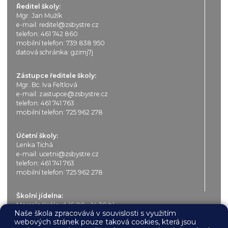
Ředitel školy:
Mgr. Jan Mužík
e-mail:
reditel@zsbystre.cz
telefon:
461 742 860
mobilní telefon:
739 838 950
datová schránka: gzimj7j
Zástupce ředitele školy:
Mgr. Bc. Iva Feltlová
e-mail:
zastupce@zsbystre.cz
telefon:
461 741 763
mobilní telefon:
725 962 278
Účetní školy:
Lenka Tichá
e-mail:
ucetni@zsbystre.cz
telefon:
461 741 763
mobilní telefon:
725 962 278
Školní jídelna:
Marcela Králová (6.00 – 14.30 h)
Naše škola zpracovává v souvislosti s využitím
e-mail:
jidelna@zsbystre.cz
webových stránek pouze taková cookies, která jsou
telefon:
461 741 610