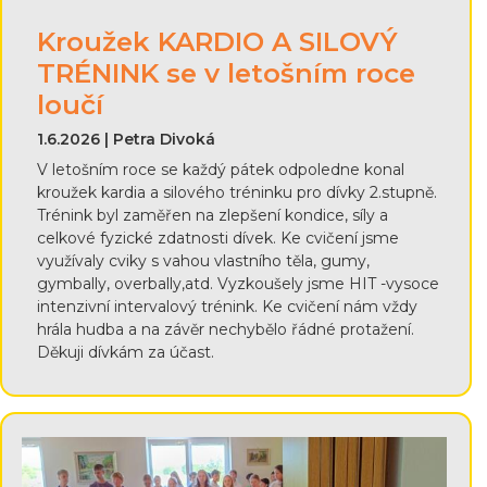
Kroužek KARDIO A SILOVÝ
TRÉNINK se v letošním roce
loučí
1.6.2026 | Petra Divoká
V letošním roce se každý pátek odpoledne konal
kroužek kardia a silového tréninku pro dívky 2.stupně.
Trénink byl zaměřen na zlepšení kondice, síly a
celkové fyzické zdatnosti dívek. Ke cvičení jsme
využívaly cviky s vahou vlastního těla, gumy,
gymbally, overbally,atd. Vyzkoušely jsme HIT -vysoce
intenzivní intervalový trénink. Ke cvičení nám vždy
hrála hudba a na závěr nechybělo řádné protažení.
Děkuji dívkám za účast.