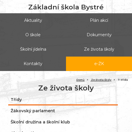
Základní škola Bystré
Aktuality
Plán akcí
O škole
Dokumenty
Školní jídelna
Ze života školy
Kontakty
e-ŽK
(ak
Domů
Ze života školy
7. třída
Ze života školy
Třídy
Žákovský parlament
Školní družina a školní klub