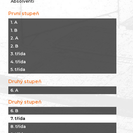
Absolventi
První stupeň
1. A
1. B
2. A
2. B
3. třída
4. třída
5. třída
Druhý stupeň
6. A
Druhý stupeň
6. B
7. třída
8. třída