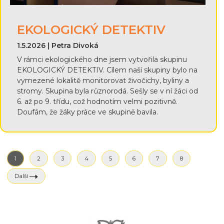
EKOLOGICKÝ DETEKTIV
1.5.2026 | Petra Divoká
V rámci ekologického dne jsem vytvořila skupinu
EKOLOGICKÝ DETEKTIV. Cílem naší skupiny bylo na
vymezené lokalitě monitorovat živočichy, byliny a
stromy. Skupina byla různorodá. Sešly se v ní žáci od
6. až po 9. třídu, což hodnotím velmi pozitivně.
Doufám, že žáky práce ve skupině bavila.
1
2
3
4
5
6
7
8
Další