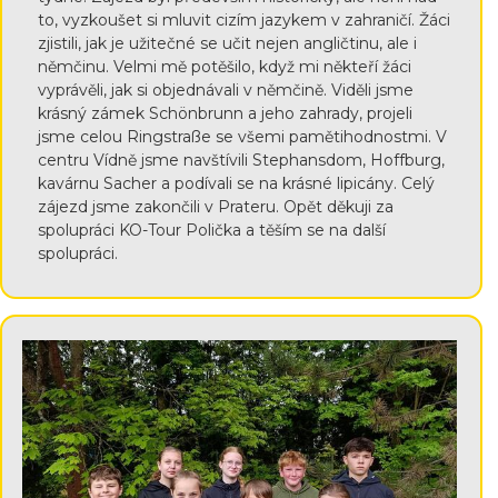
to, vyzkoušet si mluvit cizím jazykem v zahraničí. Žáci
zjistili, jak je užitečné se učit nejen angličtinu, ale i
němčinu. Velmi mě potěšilo, když mi někteří žáci
vyprávěli, jak si objednávali v němčině. Viděli jsme
krásný zámek Schönbrunn a jeho zahrady, projeli
jsme celou Ringstraße se všemi pamětihodnostmi. V
centru Vídně jsme navštívili Stephansdom, Hoffburg,
kavárnu Sacher a podívali se na krásné lipicány. Celý
zájezd jsme zakončili v Prateru. Opět děkuji za
spolupráci KO-Tour Polička a těším se na další
spolupráci.