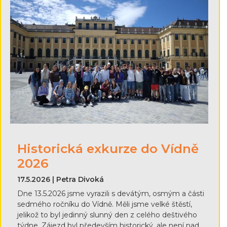
Historická exkurze do Vídně
2026
17.5.2026 | Petra Divoká
Dne 13.5.2026 jsme vyrazili s devátým, osmým a části
sedmého ročníku do Vídně. Měli jsme velké štěstí,
jelikož to byl jedinný slunný den z celého deštivého
týdne. Zájezd byl především historický, ale není nad