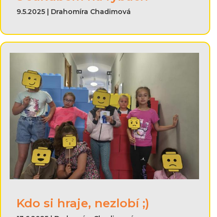
9.5.2025 | Drahomíra Chadimová
Kdo si hraje, nezlobí ;)