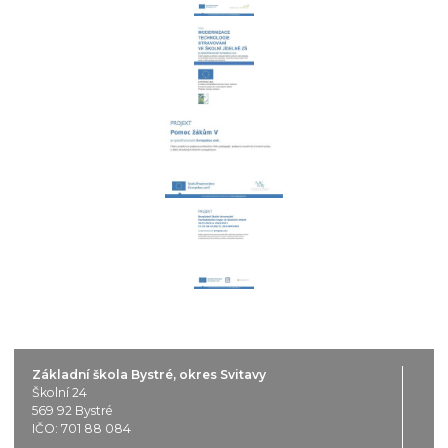
Základní škola Bystré, okres Svitavy
Školní 24
569 92 Bystré
IČO: 701 88 084