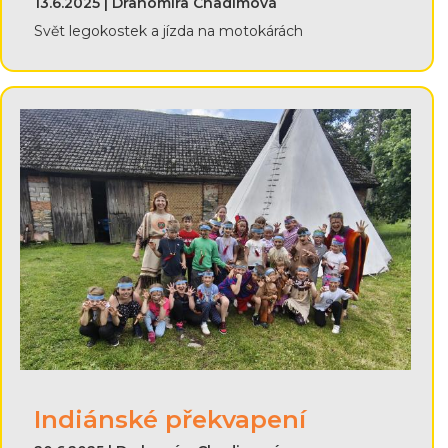
13.6.2025 | Drahomíra Chadimová
Svět legokostek a jízda na motokárách
Indiánské překvapení