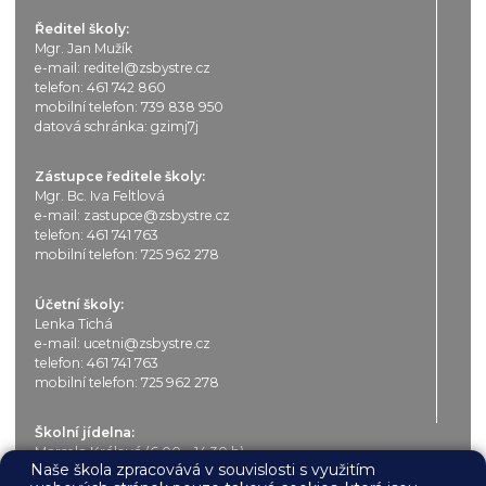
Ředitel školy:
Mgr. Jan Mužík
e-mail:
reditel@zsbystre.cz
telefon:
461 742 860
mobilní telefon:
739 838 950
datová schránka: gzimj7j
Zástupce ředitele školy:
Mgr. Bc. Iva Feltlová
e-mail:
zastupce@zsbystre.cz
telefon:
461 741 763
mobilní telefon:
725 962 278
Účetní školy:
Lenka Tichá
e-mail:
ucetni@zsbystre.cz
telefon:
461 741 763
mobilní telefon:
725 962 278
Školní jídelna:
Marcela Králová (6.00 – 14.30 h)
Naše škola zpracovává v souvislosti s využitím
e-mail:
jidelna@zsbystre.cz