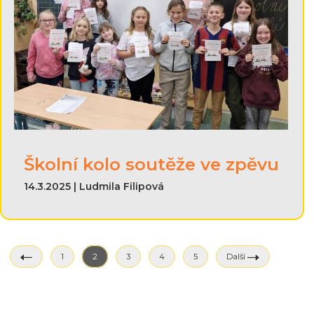
Školní kolo soutěže ve zpěvu
14.3.2025 | Ludmila Filipová
1
2
3
4
5
Další