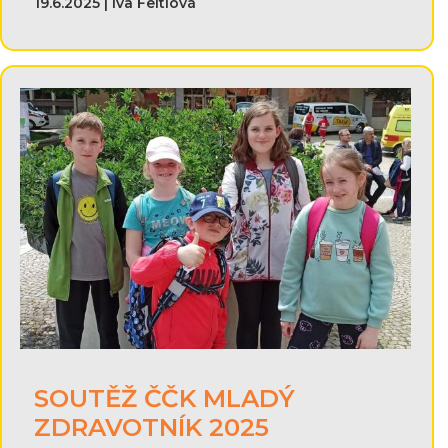
19.6.2025 | Iva Feltlová
SOUTĚŽ ČČK MLADÝ
ZDRAVOTNÍK 2025