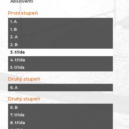
Absolventi
První stupeň
1. A
1. B
2. A
2. B
3. třída
4. třída
5. třída
Druhý stupeň
6. A
Druhý stupeň
6. B
7. třída
8. třída