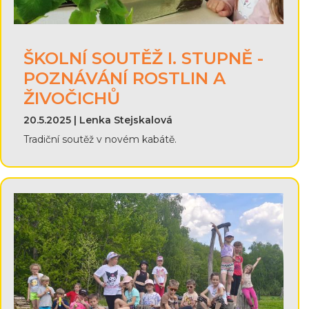
ŠKOLNÍ SOUTĚŽ I. STUPNĚ -
POZNÁVÁNÍ ROSTLIN A
ŽIVOČICHŮ
20.5.2025 | Lenka Stejskalová
Tradiční soutěž v novém kabátě.