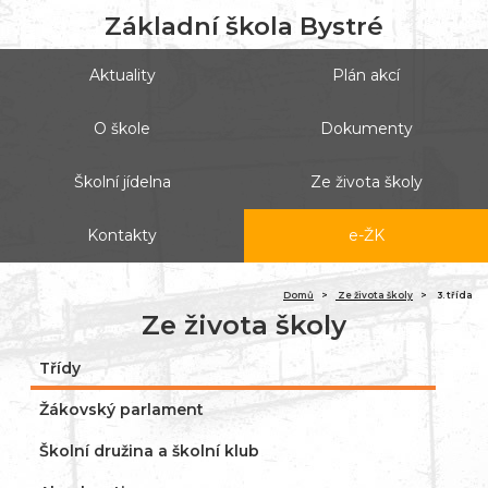
Základní škola Bystré
Aktuality
Plán akcí
O škole
Dokumenty
Školní jídelna
Ze života školy
Kontakty
e-ŽK
(ak
Domů
Ze života školy
3. třída
Ze života školy
Třídy
Žákovský parlament
Školní družina a školní klub